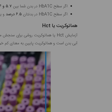
اگر سطح HbA1C در بدن شما بین
۵.۷ و ۶.۴ درصد
اگر سطح HbA1C در بدنتان
۶.۵ درصد
و یا
هماتوکریت یا Hct
آزمایش Hct یا هماتوکریت روشی برای سنجش میزان فضایی است که گلبول‌های قرمز خون در خون اشغال کرده‌اند. بالا بودن سطح
آبی بدن است و هماتوکریت پایین به معنای کم خ