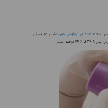
Hct در آزمایش خون
نشان دهنده کم
نان بین
۳۶.۹ تا ۴۴.۶ درصد
است.