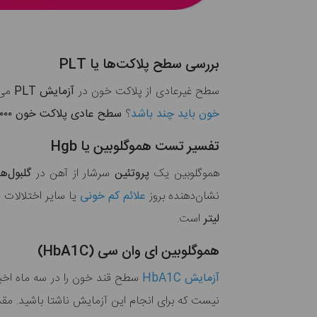
بررسی سطح پلاکت‌ها یا PLT
سطح غیرعادی از پلاکت خون در
آزمایش PLT
می‌
خون باید چند باشد
؟
سطح عادی پلاکت خون ۱۵۰,۰۰۰ تا ۴۰۰,۰۰۰
تفسیر تست هموگلوبین یا Hgb
هموگلوبین یک
پروتئین
سرشار از آهن در
گلبول‌ه
نشان‌دهنده بروز
علائم کم خونی
یا سایر اختلالات
لیتر
است.
هموگلوبین ای وان سی (HbA1C)
آزمایش HbA1C
سطح قند خون را در سه ماه اخی
نیست که برای انجام این آزمایش ناشتا باشید. مقدا