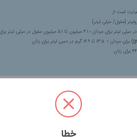
ارت است از:
 قرمز خون است. سطح غیرطبیعی از گلبول‌های قرمز خون می‌تواند نشا
دها
۴.۵ الی ۵.۹
میلیون سلول در هر میکرولیتر و برای زنان
۴.۱ الی ۵.۱
می
خطا