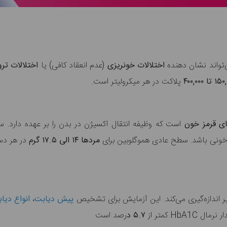
تواند نشان دهنده
اختلالات خونریزی
(عدم انعقاد کافی)
یا
اختلالات تر
پلاکت در هر میکرولیتر است.
ای قرمز خون
است که وظیفه انتقال اکسیژن در بدن را بر عهده دارد. 
 خونی باشد. سطح عادی هموگلوبین برای
مردها ۱۴ الی ۱۷.۵ گرم
در هر دسی
ر اندازه‌گیری می‌کند. این آزمایش برای تشخیص
پیش دیابت
،
انواع دیا
ر نرمال
HbA1C کمتر از
۵.۷ د
رصد است