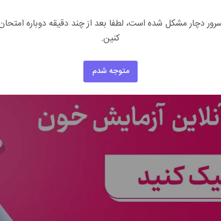
ایمنی
هستند و مهم‌ترین خط دفاعی بدن برای مقابله با عفونت‌ها و
رور دچار مشکل شده است، لطفا بعد از چند دقیقه دوباره امتحان
ت،
سرطان خون
یا اختلالات سیستم ایمنی
باشد. سطح عادی گلبول‌های
کنین.
متوجه شدم