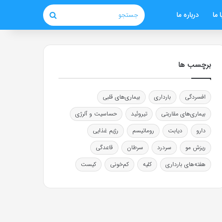
 ما
درباره ما
جستجو
برچسب ها
افسردگی
بارداری
بیماری‌های قلبی
بیماری‌های مقاربتی
تیروئید
حساسیت و آلرژی
دارو
دیابت
روماتیسم
رژیم غذایی
ریزش مو
سردرد
سرطان
قاعدگی
هفته‌های بارداری
کلیه
کم‌خونی
کیست