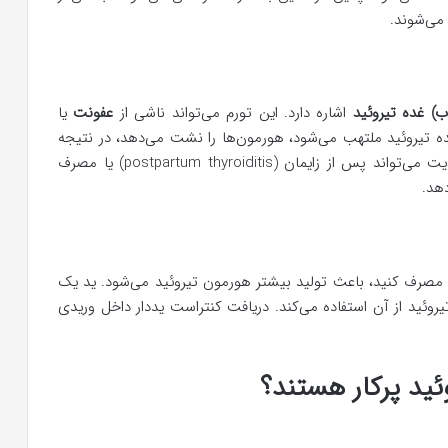
می‌شوند.
اب) غده تیروئید
اشاره دارد. این تورم می‌تواند ناشی از
عفونت
یا
مشکلی در سیستم ایمنی بدن شما باشد. هنگامی که غده تیروئید ملتهب می‌شود، هورمون‎‌ها را نشت می‌دهد، در نتیجه
سطح هورمون‌، بالاتر از نیاز بدن شما می‌شود. تیروئیدیت می‌تواند پس از زایمان (postpartum thyroiditis) یا مصرف
دهد.
د) مصرف کنید، باعث تولید بیشتر هورمون تیروئید می‌شود. ید یک
روئید از آن استفاده می‌کند. دریافت کنتراست یددار داخل وریدی
ید پرکار هستند؟