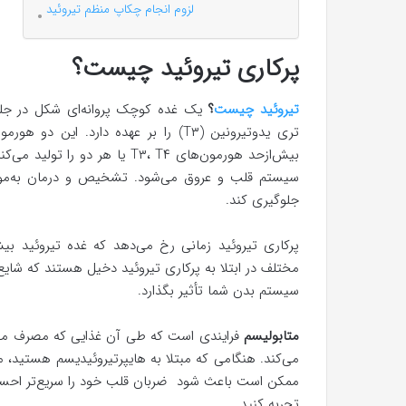
لزوم انجام چکاپ منظم تیروئید
پرکاری تیروئید چیست؟
تیروئید چیست
؟
تری یدوتیرونین (T۳) را بر عهده دارد. این دو هورمون نقش مهمی در
بیش‌ازحد هورمون‌های T۳، T۴ یا
سیستم قلب و عروق می‌شود. تشخیص و درمان به‌موقع 
جلوگیری کند.
پرکاری تیروئید زمانی رخ می‌دهد که غده تیروئید بیش
مختلف در ابتلا به پرکاری تیروئید دخیل هستند که شایع
سیستم بدن شما تأثیر بگذارد.
متابولیسم
فرایندی است که طی آن غذایی که مصرف می‌ک
می‌کند. هنگامی که مبتلا به هایپرتیروئیدیسم هستید، م
ممکن است باعث شود ضربان قلب خود را سریع‌تر اح
تجربه کنید.