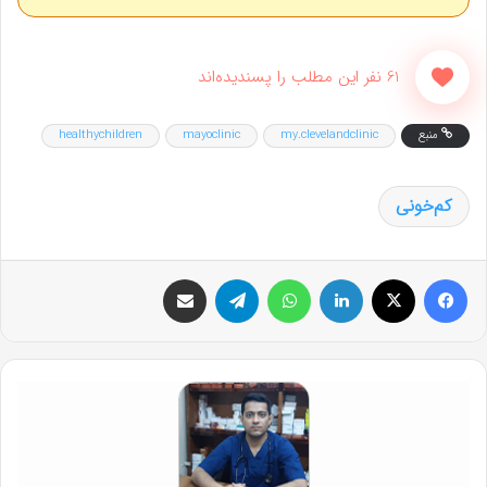
61 نفر این مطلب را پسندیده‌اند
منبع
my.clevelandclinic
mayoclinic
healthychildren
کم‌خونی
فیس بوک
X
لینکدین
واتس آپ
تلگرام
اشتراک گذاری از طریق ایمیل