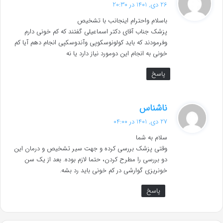
ف
26 دی, 1401 در 20:30
ت
باسلام واحترام اینجانب با تشخیص
:
پزشک جناب آقای دکتر اسماعیلی گفتند که کم خونی دارم
وفرمودند که باید کولونوسکوپی وآندوسکپی انجام دهم آیا کم
خونی به انجام این دومورد نیاز دارد یا نه
پاسخ
گ
ناشناس
ف
27 دی, 1401 در 04:00
ت
سلام به شما
:
وقتی پزشک بررسی کرده و جهت سیر تشخیص و درمان این
دو بررسی را مطرح کردن، حتما لازم بوده. بعد از یک سن
خونریزی گوارشی در کم خونی باید رد بشه.
پاسخ