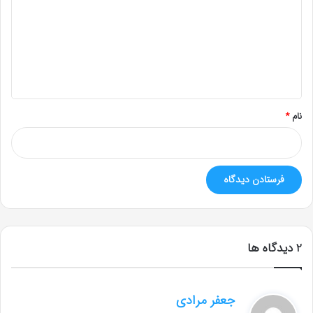
د
گ
ا
ه
*
نام
*
‫2 دیدگاه ها
گ
جعفر مرادی