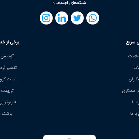
شبکه‌های اجتماعی:
 سریع
برخی از خد
سلامت
آزمایش 
لات
تفسیر آز
کاران
تست کرونا
 همکاری
تزریقات 
ه ما
فیزیوتراپ
با ما
پزشک د