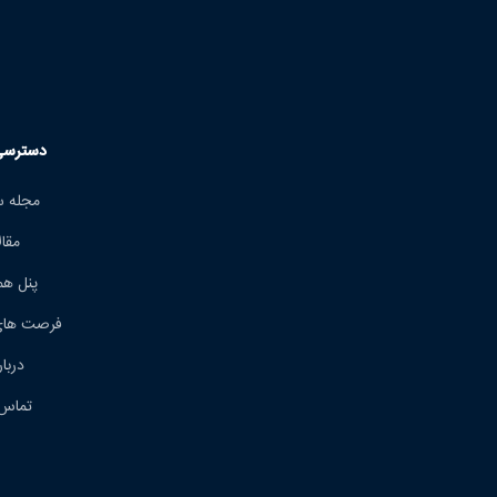
دسترسی
مجله 
مقا
پنل هم
فرصت های
دربار
تماس 