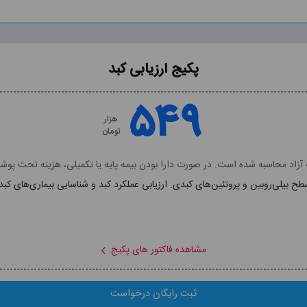
پکیج ارزیابی کبد
پکیج ارزیابی کبد
۵۴۹
۵۴۹
هزار
هزار
تومان
تومان
زاد محاسبه شده است. در صورت دارا بودن بیمه پایه یا تکمیلی، هزینه تحت پ
طح بیلی‌روبین و پروتئین‌های کبدی. ارزیابی عملکرد کبد و شناسایی بیماری‌های کبد
شامل فاکتور های:
AST, ALT, ALK-P, ALB, Bil (T,D)
مشاهده توضیحات پکیج
مشاهده فاکتور های پکیج
ثبت رایگان درخواست
ثبت رایگان درخواست