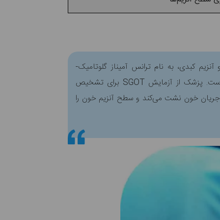
 آنزیم کبدی، به نام ترانس آمیناز گلوتامیک-
اگزالواستیک سرم را اندازه گیری می‌کند. این آنزیم معمولاً AST نامیده می‌شود که مخفف آسپارتات آمینوترانسفراز است. پزشک از آزمایش SGOT برای تشخیص
دی یا بیماری کبدی استفاده می‌کند. هنگامی که سلول‌های کبدی آسیب می‌بینند، SGOT یا آنزیم AST به جریان خون نشت می‌کند و سطح آنزیم خون را