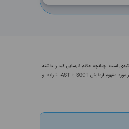
بررسی عملکرد کبد می‌پردازد. در واقع AST نام یکی از آنزیم‌های کبدی است. چنانچه علائم نارسایی کبد را داشته
باشید، پزشک در کنار سایر آزمایشات خون، این تست را نیز تجویز خواهد کرد. در این مقاله هومکا سعی کرده است در مورد مفهوم آزمایش SGOT یا AST، شرایط و