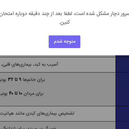
توضیح مختصر
رور دچار مشکل شده است، لطفا بعد از چند دقیقه دوباره امتحان
SGOT (آسپارتات آمینوترانسفراز)
کنین.
آزمایش خون
متوجه شدم
ارزیابی عملکرد کبد و شناسایی مشکلات
آسیب به کبد، بیماری‌های قلبی، 
برای خانم‌ها
۹ تا ۳۲
یونی
برای مردان
۱۰ تا ۴۰
یونیت
تشخیص بیماری‌های کبدی مانند هپاتیت، 
خون‌گیری وریدی برای اندازه‌گی