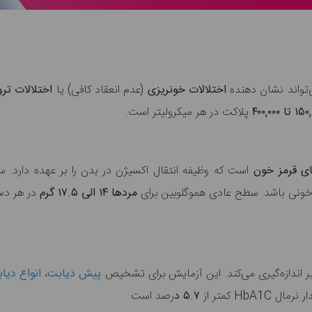
تواند نشان دهنده
اختلالات خونریزی
(عدم انعقاد کافی)
یا
اختلالات تر
پلاکت در هر میکرولیتر است.
ای قرمز خون
است که وظیفه انتقال اکسیژن در بدن را بر عهده دارد. 
 خونی باشد. سطح عادی هموگلوبین برای
مردها ۱۴ الی ۱۷.۵ گرم
در هر دسی
ر اندازه‌گیری می‌کند. این آزمایش برای تشخیص
پیش دیابت
،
انواع دیا
ر نرمال
HbA1C کمتر از
۵.۷ د
رصد است