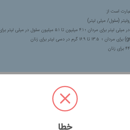
ارت است از:
 قرمز خون است. سطح غیرطبیعی از گلبول‌های قرمز خون می‌تواند نشا
دها
۴.۵ الی ۵.۹
میلیون سلول در هر میکرولیتر و برای زنان
۴.۱ الی ۵.۱
می
خطا