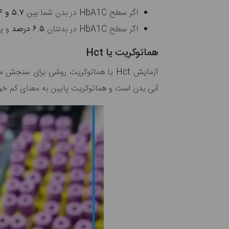
اگر سطح HbA1C در بدن شما بین
۵.۷ و ۶.۴ درصد
اگر سطح HbA1C در بدنتان
۶.۵ درصد
و یا
هماتوکریت یا Hct
آزمایش Hct یا هماتوکریت روشی برای سنجش میزان فضایی است که گلبول‌های قرمز خون در خون اشغال کرده‌اند. بالا بودن سطح
آبی بدن است و هماتوکریت پایین به معنای کم خ