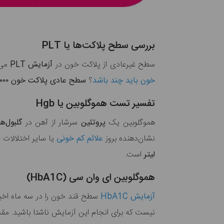
بررسی سطح پلاکت‌ها یا PLT
سطح غیرعادی از پلاکت خون در
آزمایش PLT
می‌
خون باید چند باشد
؟
سطح عادی پلاکت خون ۱۵۰,۰۰۰ تا ۴۰۰,۰۰۰
تفسیر تست هموگلوبین یا Hgb
هموگلوبین یک
پروتئین
سرشار از آهن در
گلبول‌ه
نشان‌دهنده بروز
علائم کم خونی
یا سایر اختلالات
لیتر
است.
هموگلوبین ای وان سی (HbA1C)
آزمایش HbA1C
سطح قند خون را در سه ماه اخی
نیست که برای انجام این آزمایش ناشتا باشید. مقدا