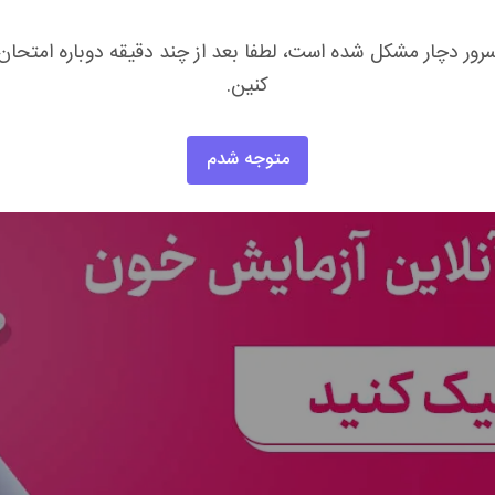
ایمنی
هستند و مهم‌ترین خط دفاعی بدن برای مقابله با عفونت‌ها و
رور دچار مشکل شده است، لطفا بعد از چند دقیقه دوباره امتحان
ت،
سرطان خون
یا اختلالات سیستم ایمنی
باشد. سطح عادی گلبول‌های
کنین.
متوجه شدم