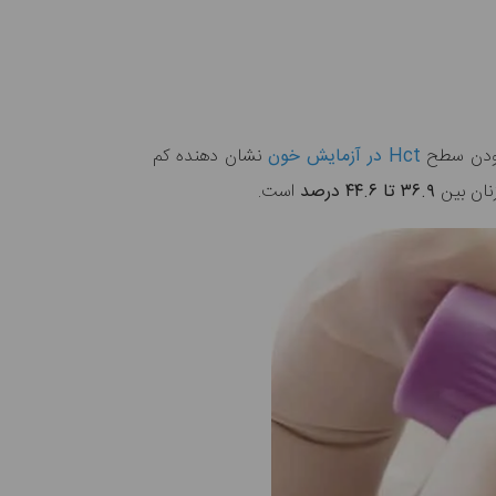
Hct در آزمایش خون
نشان دهنده کم
نان بین
۳۶.۹ تا ۴۴.۶ درصد
است.