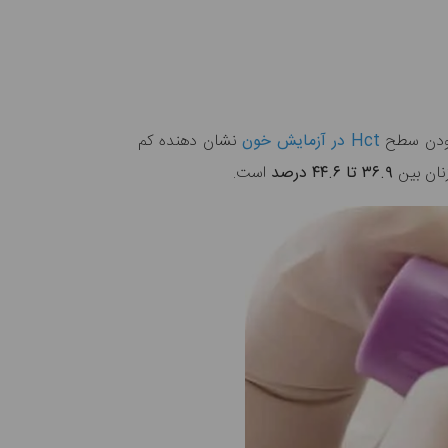
Hct در آزمایش خون
نشان دهنده کم
نان بین
۳۶.۹ تا ۴۴.۶ درصد
است.