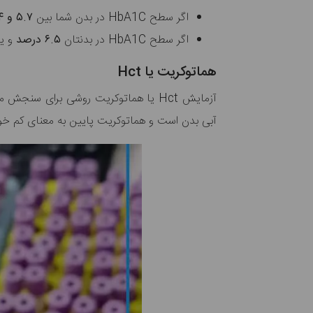
اگر سطح HbA1C در بدن شما بین
۵.۷ و ۶.۴ درصد
اگر سطح HbA1C در بدنتان
۶.۵ درصد
و یا
هماتوکریت یا Hct
آزمایش Hct یا هماتوکریت روشی برای سنجش میزان فضایی است که گلبول‌های قرمز خون در خون اشغال کرده‌اند. بالا بودن سطح
آبی بدن است و هماتوکریت پایین به معنای کم خ