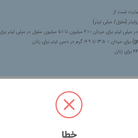
ارت است از:
 قرمز خون است. سطح غیرطبیعی از گلبول‌های قرمز خون می‌تواند نشا
دها
۴.۵ الی ۵.۹
میلیون سلول در هر میکرولیتر و برای زنان
۴.۱ الی ۵.۱
می
خطا