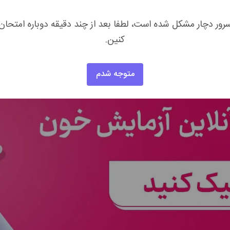
ایمنی
هستند و مهم‌ترین خط دفاعی بدن برای مقابله با عفونت‌ها و
رور دچار مشکل شده است، لطفا بعد از چند دقیقه دوباره امتحان
ت،
سرطان خون
یا اختلالات سیستم ایمنی
باشد. سطح عادی گلبول‌های
کنین.
متوجه شدم