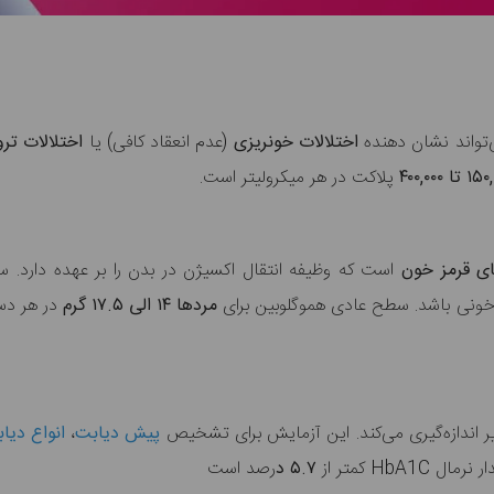
تواند نشان دهنده
اختلالات خونریزی
(عدم انعقاد کافی)
یا
اختلالات تر
پلاکت در هر میکرولیتر است.
ای قرمز خون
است که وظیفه انتقال اکسیژن در بدن را بر عهده دارد. 
 خونی باشد. سطح عادی هموگلوبین برای
مردها ۱۴ الی ۱۷.۵ گرم
در هر دسی
ر اندازه‌گیری می‌کند. این آزمایش برای تشخیص
پیش دیابت
،
انواع دیا
ر نرمال
HbA1C کمتر از
۵.۷ د
رصد است