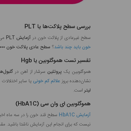
بررسی سطح پلاکت‌ها یا PLT
سطح غیرعادی از پلاکت خون در
آزمایش PLT
می‌
خون باید چند باشد
؟
سطح عادی پلاکت خون ۱۵۰,۰۰۰ تا ۴۰۰,۰۰۰
تفسیر تست هموگلوبین یا Hgb
هموگلوبین یک
پروتئین
سرشار از آهن در
گلبول‌ه
نشان‌دهنده بروز
علائم کم خونی
یا سایر اختلالات
لیتر
است.
هموگلوبین ای وان سی (HbA1C)
آزمایش HbA1C
سطح قند خون را در سه ماه اخی
نیست که برای انجام این آزمایش ناشتا باشید. مقدا