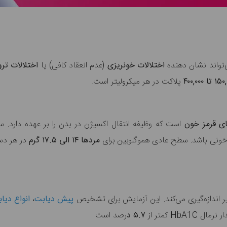
تواند نشان دهنده
اختلالات خونریزی
(عدم انعقاد کافی)
یا
اختلالات تر
پلاکت در هر میکرولیتر است.
ای قرمز خون
است که وظیفه انتقال اکسیژن در بدن را بر عهده دارد. 
 خونی باشد. سطح عادی هموگلوبین برای
مردها ۱۴ الی ۱۷.۵ گرم
در هر دسی
ر اندازه‌گیری می‌کند. این آزمایش برای تشخیص
پیش دیابت
،
انواع دیا
ر نرمال
HbA1C کمتر از
۵.۷ د
رصد است