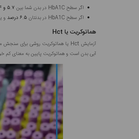
اگر سطح HbA1C در بدن شما بین
۵.۷ و ۶.۴ درصد
اگر سطح HbA1C در بدنتان
۶.۵ درصد
و یا
هماتوکریت یا Hct
آزمایش Hct یا هماتوکریت روشی برای سنجش میزان فضایی است که گلبول‌های قرمز خون در خون اشغال کرده‌اند. بالا بودن سطح
آبی بدن است و هماتوکریت پایین به معنای کم خ