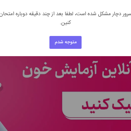
ایمنی
هستند و مهم‌ترین خط دفاعی بدن برای مقابله با عفونت‌ها و
رور دچار مشکل شده است، لطفا بعد از چند دقیقه دوباره امتحان
ت،
سرطان خون
یا اختلالات سیستم ایمنی
باشد. سطح عادی گلبول‌های
کنین.
متوجه شدم