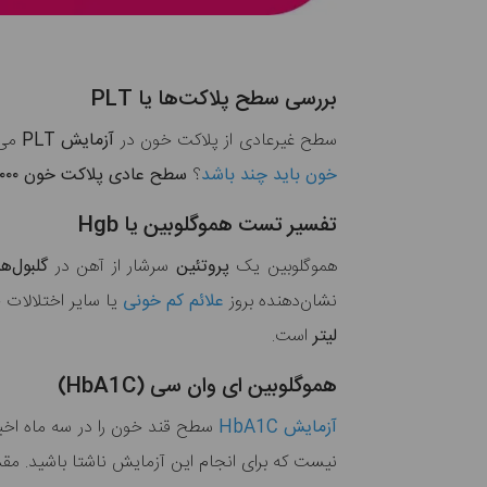
بررسی سطح پلاکت‌ها یا PLT
سطح غیرعادی از پلاکت خون در
آزمایش PLT
می‌
خون باید چند باشد
؟
سطح عادی پلاکت خون ۱۵۰,۰۰۰ تا ۴۰۰,۰۰۰
تفسیر تست هموگلوبین یا Hgb
هموگلوبین یک
پروتئین
سرشار از آهن در
گلبول‌ه
نشان‌دهنده بروز
علائم کم خونی
یا سایر اختلالات
لیتر
است.
هموگلوبین ای وان سی (HbA1C)
آزمایش HbA1C
سطح قند خون را در سه ماه اخی
نیست که برای انجام این آزمایش ناشتا باشید. مقدا