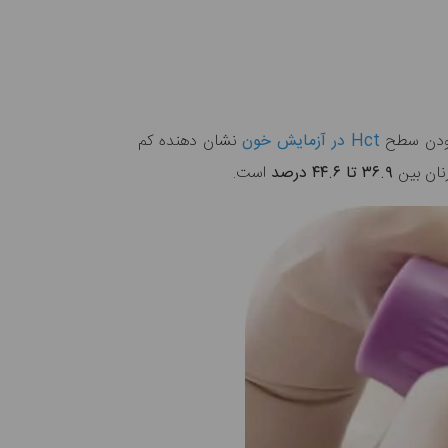
Hct در آزمایش خون
نشان دهنده کم
نان بین
۳۶.۹ تا ۴۴.۶ درصد
است.