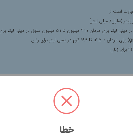
ارت است از:
 قرمز خون است. سطح غیرطبیعی از گلبول‌های قرمز خون می‌تواند نشا
دها
۴.۵ الی ۵.۹
میلیون سلول در هر میکرولیتر و برای زنان
۴.۱ الی ۵.۱
می
خطا