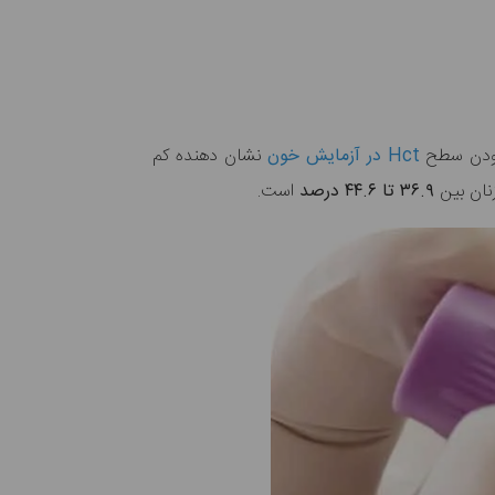
Hct در آزمایش خون
نشان دهنده کم
نان بین
۳۶.۹ تا ۴۴.۶ درصد
است.