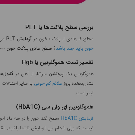
بررسی سطح پلاکت‌ها یا PLT
سطح غیرعادی از پلاکت خون در
آزمایش PLT
می‌
خون باید چند باشد
؟
سطح عادی پلاکت خون ۱۵۰,۰۰۰ تا ۴۰۰,۰۰۰
تفسیر تست هموگلوبین یا Hgb
هموگلوبین یک
پروتئین
سرشار از آهن در
گلبول‌ه
نشان‌دهنده بروز
علائم کم خونی
یا سایر اختلالات
لیتر
است.
هموگلوبین ای وان سی (HbA1C)
آزمایش HbA1C
سطح قند خون را در سه ماه اخی
نیست که برای انجام این آزمایش ناشتا باشید. مقدا