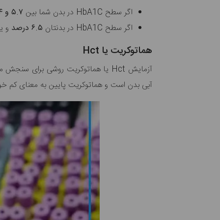
اگر سطح HbA1C در بدن شما بین
۵.۷ و ۶.۴ درصد
اگر سطح HbA1C در بدنتان
۶.۵ درصد
و یا
هماتوکریت یا Hct
آزمایش Hct یا هماتوکریت روشی برای سنجش میزان فضایی است که گلبول‌های قرمز خون در خون اشغال کرده‌اند. بالا بودن سطح
آبی بدن است و هماتوکریت پایین به معنای کم خ