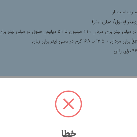
ارت است از:
 قرمز خون است. سطح غیرطبیعی از گلبول‌های قرمز خون می‌تواند نشا
دها
۴.۵ الی ۵.۹
میلیون سلول در هر میکرولیتر و برای زنان
۴.۱ الی ۵.۱
می
خطا