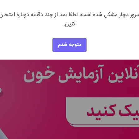
ایمنی
هستند و مهم‌ترین خط دفاعی بدن برای مقابله با عفونت‌ها و
رور دچار مشکل شده است، لطفا بعد از چند دقیقه دوباره امتحان
ت،
سرطان خون
یا اختلالات سیستم ایمنی
باشد. سطح عادی گلبول‌های
کنین.
متوجه شدم