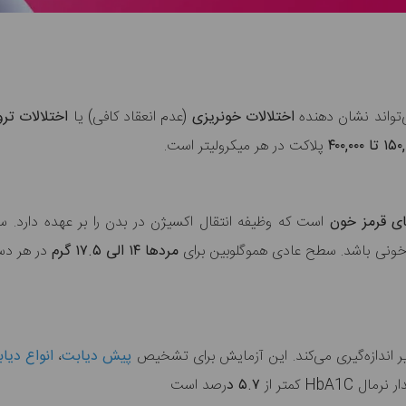
تواند نشان دهنده
اختلالات خونریزی
(عدم انعقاد کافی)
یا
اختلالات تر
پلاکت در هر میکرولیتر است.
ای قرمز خون
است که وظیفه انتقال اکسیژن در بدن را بر عهده دارد. 
 خونی باشد. سطح عادی هموگلوبین برای
مردها ۱۴ الی ۱۷.۵ گرم
در هر دسی
ر اندازه‌گیری می‌کند. این آزمایش برای تشخیص
پیش دیابت
،
انواع دیا
ر نرمال
HbA1C کمتر از
۵.۷ د
رصد است