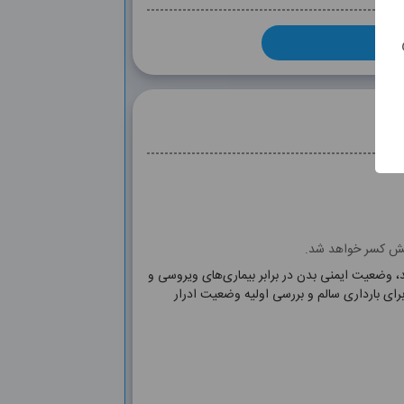
وشش کسر خواهد شد.
، وضعیت ایمنی بدن در برابر بیماری‌های ویروسی و
CBC, BGRh, bun, Cr, TSH, T4, FBS, HbA1C, Ur
IgG, Toxo IgM, Toxo IgG, CMV IgM, CMV I