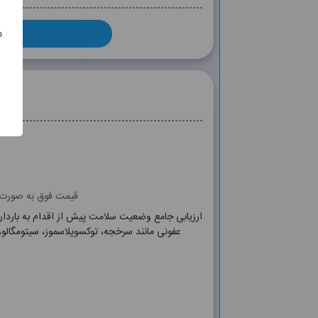
س
قیمت فوق به صورت آ
ارزیابی جامع وضعیت سلامت پیش از اقدام به باردار
عفونی مانند سرخجه، توکسوپلاسموز، سیتومگالوویروس، هپاتیت و HIV، همچنین بررسی سطح ویتامین‌ها و مواد معدنی مورد نیا
e, TIBC, Ca, P, Vit D3, rubella IgM, Rubella