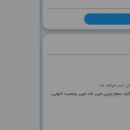
وشش کسر خواهد شد.
کلیه، سطح چربی خون، قند خون، وضعیت التهابی،
CBC, FBS, ESR, CHOL, LDL, HDL, TG, BUN,
U/A, Hb A1C