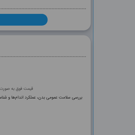
قیمت فوق به صورت آ
بررسی سلامت عمومی بدن، عملکرد اندام‌ها و شنا
, T4, CA, P, FE, FERRITIN, TIBC, NA, K,,