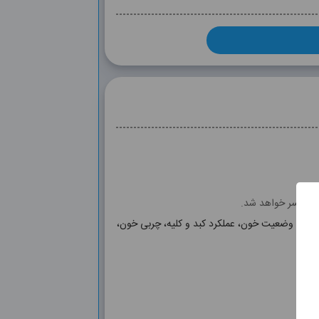
وشش کسر خواهد شد.
رزیابی وضعیت خون، عملکرد کبد و کلیه، چربی خون،
CBC, FBS, ESR, CHOL, LDL, HDL, TG, BUN,
MG, K, , VIT B12, Amylase, Lipase, Hb A1C