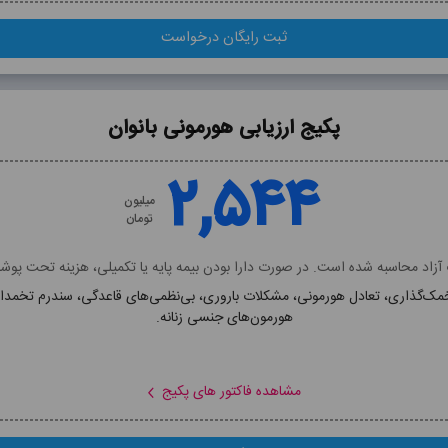
ثبت رایگان درخواست
ثبت رایگان درخواست
پکیج ارزیابی هورمونی بانوان
پکیج ارزیابی هورمونی بانوان
۲,۵۴۴
۲,۵۴۴
میلیون
میلیون
تومان
تومان
زاد محاسبه شده است. در صورت دارا بودن بیمه پایه یا تکمیلی، هزینه تحت پ
شامل فاکتور های:
هورمون‌های جنسی زنانه.
, Prolactin, DHEAS, FTI, 17OH-Progesterone, Estradiol, Testoster
مشاهده توضیحات پکیج
مشاهده فاکتور های پکیج