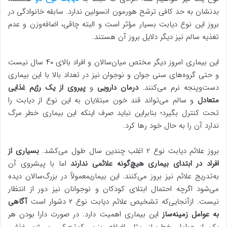
بدنشان به حد کافی ترشح هورمون انسولین ندارد. سابقه خانوادگی در
بروز این نوع دیابت بسیار مؤثر است و البته چاقی، اضافه‌وزن و عدم
تغذیه سالم نیز دیگر دلایل بروز آن هستند.
این بیماری امروز دیگر مختص میان‌سالان و افراد بالای ۴۰ سال نیست
و حتی گروه‌های سنی جوان و نوجوان نیز در تعداد بالا با این بیماری
دست‌وپنجه نرم می‌کنند.
درمان دارویی
و
پیروی از یک رژیم غذایی
متعادل
و سالم می‌تواند قند خون مبتلایان به این نوع از دیابت را
تحت کنترل بگیرد؛ بنابراین نباید صرف اینکه این بیماری خطر مرگ
ندارد آن را به حال خود رها کرد.
بروز علائم دیابت نوع ۲ اغلب چندین سال طول می‌کشد.
بسیاری از
افراد در ابتدای بیماری هیچ‌گونه علائمی ندارند
اما با پیشروی آن
به‌تدریج علائم نیز بروز می‌کنند. این بیماریمعمولاً در بزرگ‌سالان دیده
می‌شود اگرچه احتمال ابتلای کودکان و نوجوانان نیز دور از انتظار
نیست. ازآنجایی‌که تشخیص علائم دیابت نوع ۲ دشوار است
آگاهی
به عوامل زمینه‌ساز
این بیماری اهمیت دارد. در صورت دارا بودن هر
یک از عوامل خطرساز مثل اضافه وزن، کم‌تحرکی و رژیم غذایی