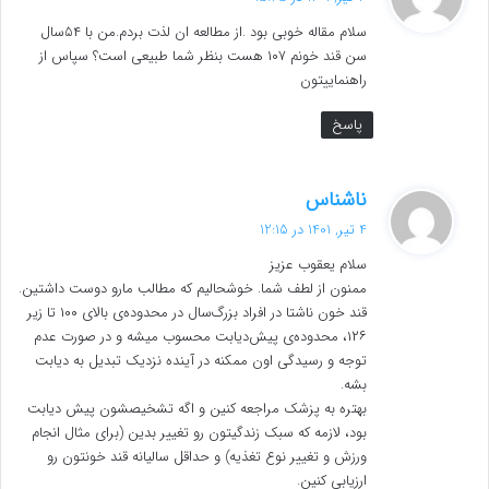
ت
سلام مقاله خوبی بود .از مطالعه ان لذت بردم.من با ۵۴سال
:
سن قند خونم ۱۰۷ هست بنظر شما طبیعی است؟ سپاس از
راهنماییتون
پاسخ
گ
ناشناس
ف
4 تیر, 1401 در 12:15
ت
سلام یعقوب عزیز
:
ممنون از لطف شما. خوشحالیم که مطالب مارو دوست داشتین.
قند خون ناشتا در افراد بزرگ‌سال در محدوده‌ی بالای ۱۰۰ تا زیر
۱۲۶، محدوده‌ی پیش‌دیابت محسوب میشه و در صورت عدم
توجه و رسیدگی اون ممکنه در آینده نزدیک تبدیل به دیابت
بشه.
بهتره به پزشک مراجعه کنین و اگه تشخیصشون پیش دیابت
بود، لازمه که سبک زندگیتون رو تغییر بدین (برای مثال انجام
ورزش و تغییر نوع تغذیه) و حداقل سالیانه قند خونتون رو
ارزیابی کنین.