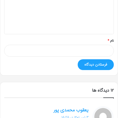
گ
ا
ه
*
نام
*
‫12 دیدگاه ها
گ
یعقوب محمدی پور
ف
3 تیر, 1401 در 15:25