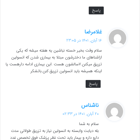
پاسخ
گ
غلامرضا
ف
16 آبان, 1401 در 23:05
ت
سلام وقت بخیر خسته نباشین یه هفته میشه که یکی
:
ازاشناهای ما دخترشون مبتلا به بیماری شدن که انسولین
تزریق میکنن.7سالشون هست .این بیماری ادامه دارهست یا
اینکه همیشه باید انسولین تزریق کنن.باتشکر
پاسخ
گ
ناشناس
ف
20 آبان, 1401 در 02:33
ت
سلام به شما
:
بله دیابت وابسته به انسولین نیاز به تزریق طولانی مدت
دارو داره و بیمار باید تحت نظر پزشک فوق تخصص غدد