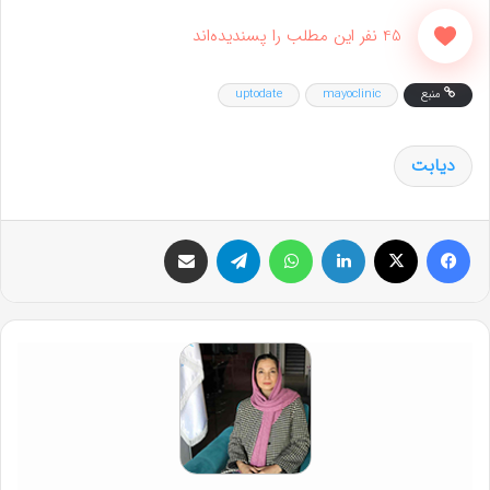
45 نفر این مطلب را پسندیده‌اند
منبع
mayoclinic
uptodate
دیابت
فیس بوک
X
لینکدین
واتس آپ
تلگرام
اشتراک گذاری از طریق ایمیل