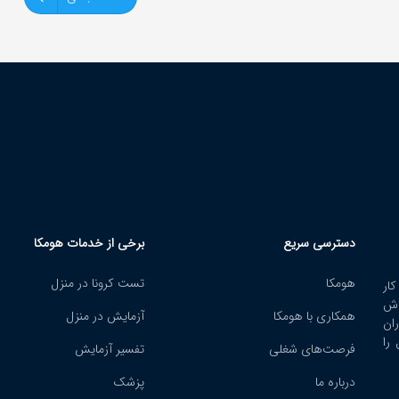
دسترسی سریع
برخی از خدمات هومکا
هومکا
تست کرونا در منزل
ار
اش
همکاری با هومکا
آزمایش در منزل
ران
را
فرصت‌های شغلی
تفسیر آزمایش
هومکا دارای نماد الک
تجارت است و خدمات 
درباره ما
پزشک
در چارچوب قوانین مرك