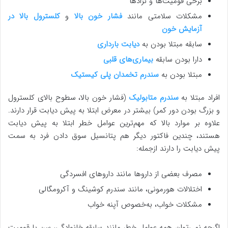
برخی قومیت‌ها و نژادها
مشکلات سلامتی مانند
فشار خون بالا
و
کلسترول بالا در
آزمایش خون
سابقه مبتلا بودن به
دیابت بارداری
دارا بودن سابقه
بیماری‌های قلبی
مبتلا بودن به
سندرم تخمدان پلی کیستیک
افراد مبتلا به
سندرم متابولیک
(فشار خون بالا، سطوح بالای کلسترول
و بزرگ بودن دور کمر) بیشتر در معرض ابتلا به پیش دیابت قرار دارند.
علاوه بر موارد بالا که مهم‌ترین عوامل خطر ابتلا به پیش دیابت
هستند، چندین فاکتور دیگر هم پتانسیل سوق دادن فرد به سمت
پیش دیابت را دارند ازجمله:
مصرف بعضی از داروها مانند داروهای افسردگی
اختلالات هورمونی، مانند سندرم کوشینگ و آکرومگالی
مشکلات خواب، به‌خصوص آپنه خواب
اگرچه نمی‌توان همه عوامل خطر مانند سابقه خانوادگی، سن یا قومیت