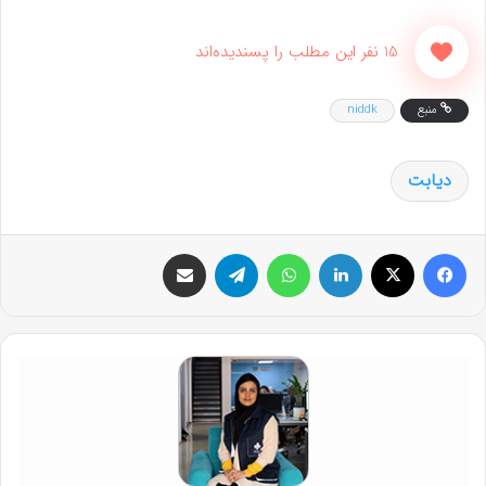
15 نفر این مطلب را پسندیده‌اند
منبع
niddk
دیابت
فیس بوک
X
لینکدین
واتس آپ
تلگرام
اشتراک گذاری از طریق ایمیل