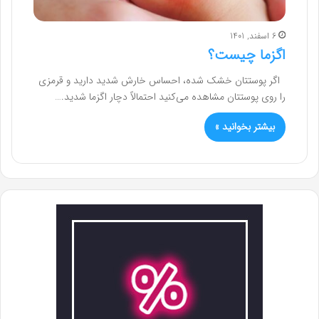
6 اسفند, 1401
اگزما چیست؟
اگر پوستتان خشک شده، احساس خارش شدید دارید و قرمزی
را روی پوستتان مشاهده می‌کنید احتمالاً دچار اگزما شدید.…
بیشتر بخوانید »