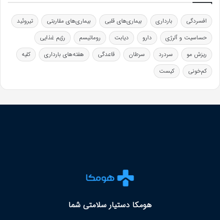
افسردگی
بارداری
بیماری‌های قلبی
بیماری‌های مقاربتی
تیروئید
حساسیت و آلرژی
دارو
دیابت
روماتیسم
رژیم غذایی
ریزش مو
سردرد
سرطان
قاعدگی
هفته‌های بارداری
کلیه
کم‌خونی
کیست
هومکا دستیار سلامتی شما