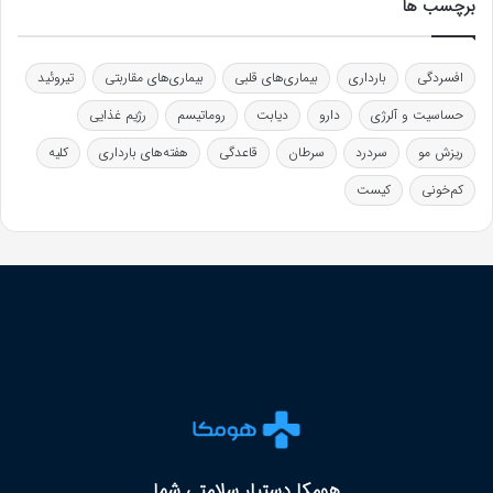
برچسب ها
افسردگی
بارداری
بیماری‌های قلبی
بیماری‌های مقاربتی
تیروئید
حساسیت و آلرژی
دارو
دیابت
روماتیسم
رژیم غذایی
ریزش مو
سردرد
سرطان
قاعدگی
هفته‌های بارداری
کلیه
کم‌خونی
کیست
هومکا دستیار سلامتی شما