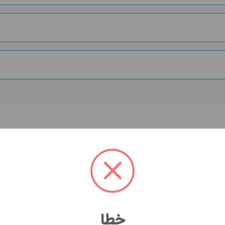
زل به چه شکل است؟
ید! هومکا اینجاست تا شما را از رفتن به آزمایشگاه بی نیاز 
خطا