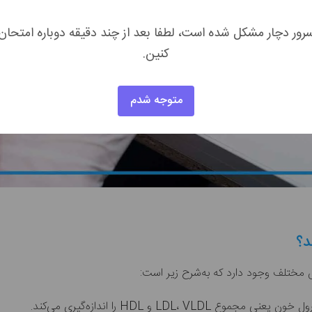
رور دچار مشکل شده است، لطفا بعد از چند دقیقه دوباره امتحان
کنین.
متوجه شدم
د؟
LDL، V و HDL را اندازه‌گیری می‌کند.