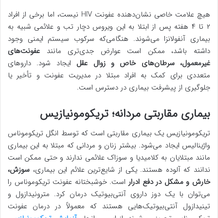
هیچ علامت خاصی نشان‌دهنده عفونت HIV نیست، اما برخی از افراد
۲ تا ۴ هفته پس از ابتلا به این ویروس دچار تب و علائمی شبیه به
بیماری آنفولانزا می‌شوند. هنگامی‌که سرکوب سیستم ایمنی وجود
داشته باشد، ممکن است عوارض جدی‌تری مانند
عفونت‌های
غیرمعمول، سرطان‌های خاص و زوال عقل
ایجاد شود. داروهای
متعددی برای کمک به افراد مبتلا در مدیریت عفونت و تأخیر یا
جلوگیری از پیشرفت بیماری در دسترس است.
بیماری مقاربتی مردانه؛ تریکومونیازیس
تریکومونیازیس یک بیماری مقاربتی است که توسط انگل تریکوموناس
واژینالیس ایجاد می‌شود. بیشتر زنان و مردانی که مبتلا به این بیماری
مانند مبتلایان به کلامیدیا و سوزاک علائمی ندارند و حتی ممکن است
ندانند که آلوده هستند. یکی از شایع‌ترین علائم این بیماری،
سوزش،
خارش و مشکل در دفع ادرار
است. خوشبختانه عفونت تریکوموناس را
می‌توان با یک دوز داروی آنتی‌بیوتیک درمان کرد. مترونیدازول و
تینیدازول آنتی‌بیوتیک‌هایی هستند که معمولاً در درمان عفونت