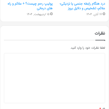
درد هنگام رابطه جنسی یا نزدیکی؛
پولیپ رحم چیست؟ + علائم و راه‌
علائم، تشخیص و دلایل بروز
های درمانی
17 آبان, 1404
15 اردیبهشت, 1404
نظرات
لطفا نظرات خود را وارد کنید.
د
ی
د
گ
ا
ه
*