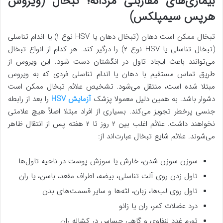
بیماری‌های مقاربتی مردانه؛ تبخال (ویروس
هرپس سیمپلکس)
تبخال ممکن است دهان (تبخال دهان یا HSV نوع ۱) یا اندام تناسلی
(تبخال تناسلی یا HSV نوع ۲) را درگیر کند. هر کدام از انواع تبخال
می‌توانند باعث ایجاد تاول در انگشتان دست شود. این ویروس از
طریق تماس مستقیم با دهان یا اندام تناسلی فردی که به ویروس
مبتلا شده است، منتقل می‌شود. تشخیص علائم تبخال ممکن است
دشوار باشد. به همین دلیل معمولا پزشک
آزمایش HSV
را بعد از رابطه
جنسی پرخطر تجویز می‌کند. بسیاری از افراد مبتلا اصلاً هیچ علامتی
نخواهند داشت. علائم اغلب بین ۲ روز تا ۲ هفته پس از انتقال ظاهر
می‌شوند. علائم شایع تبخال عبارت‌اند از:
سوزن سوزن شدن، خارش یا سوزش پوست در ناحیه تاول‌ها
تاول زدن روی آلت تناسلی، بیضه، اطراف مقعد، باسن، یا ران
تاول روی لب‌ها، زبان، لثه‌ها و سایر قسمت‌های بدن
درد عضلات کمر، ران یا زانو
تورم غدد لنفاوی و گاهی حساس در کشاله ران