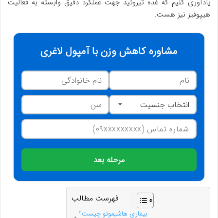
یادآوری کنیم که غده تیروئید جهت عملکرد دقیق وابسته به فعالیت
هیپوفیز نیز هست.
مشاوره کاهش وزن با آمپول لاغری
مرحله بعد
فهرست مطالب
بیماری هاشیموتو چیست؟