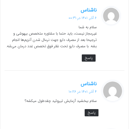
گ
ناشناس
ف
6 آذر, 1401 در 00:31
ت
سلام به شما
:
غیرمجاز نیست، باید حتما با مشاوره متخصص بیهوشی و
ترجیحا بعد از مصرف دارو جهت نرمال شدن آنزیم‌ها انجام
بشه. با مصرف دارو تحت نظر فوق تخصص غدد درمان می‌شه.
پاسخ
گ
ناشناس
ف
4 آذر, 1401 در 10:26
ت
سلام ببخشید آزمایش تیروئید چقدطول میکشه؟
:
پاسخ