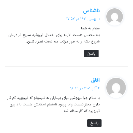
گ
ناشناس
ف
11 بهمن, 1401 در 17:57
ت
سلام به شما
:
بله محتمل هست. لارمه برای اختلال تیروئید سریع تر درمان
شروع بشه و به طور مرتب هم تحت نظر باشین.
پاسخ
گ
افاق
ف
4 آذر, 1401 در 18:49
ت
با سلام چرا بیهوشی برای بیماران هاشیموتو که تیرویید کم کار
:
دارن مجاز نیست وایا پریود نامنظم امکانش هست با داروی
تیرویید کم کار منظم شه
پاسخ