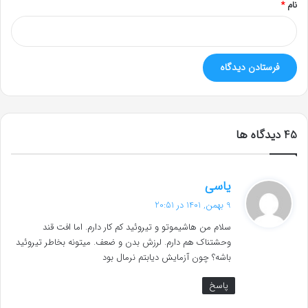
نام
*
‫45 دیدگاه ها
گ
یاسی
ف
9 بهمن, 1401 در 20:51
ت
سلام من هاشیموتو و تیروئید کم کار دارم. اما افت قند
:
وحشتناک هم دارم. لرزش بدن و ضعف. میتونه بخاطر تیروئید
باشه؟ چون آزمایش دیابتم نرمال بود
پاسخ