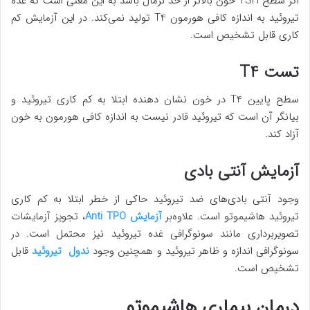
اگر سطح TSH خون بالاتر از حد نرمال باشد به این معنی است که غده
تیروئید به اندازه کافی هورمون T4 تولید نمی‌کند. در این آزمایش کم
کاری قابل تشخیص است.
تست T4
سطح پایین T4 در خون نشان دهنده ابتلا به کم کاری تیروئید و
بیانگر آن است که تیروئید قادر نیست به اندازه کافی هورمون به خون
آزاد کند.
آزمایش آنتی بادی
وجود آنتی بادی‌های ضد تیروئید حاکی از خطر ابتلا به کم کاری
تیروئید هاشیموتو است. علاوه‌بر
آزمایش Anti TPO
، تجویز آزمایشات
تصویربرداری مانند سونوگرافی غده تیروئید نیز محتمل است. در
سونوگرافی اندازه و ظاهر تیروئید و همچنین وجود
ندول تیروئید
قابل
تشخیص است.
درمان بیماری هاشیموتو