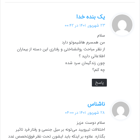
گ
یک بنده خدا
ف
23 شهریور, 1401 در 00:42
ت
سلام
:
من همسرم هاشیموتو دارد
از نظر مباحث روانشناختی و رفتاری این دسته از بیماران
اطلاعاتی دارید ؟
چون زندگیمان سرد شده
چه کنم؟
پاسخ
گ
ناشناس
ف
28 شهریور, 1401 در 04:00
ت
سلام دوست عزیز
:
اختلالات تیرویید می‌تونه بر میل جنسی و رفتار فرد تاثیر
بگذاره. علاوه بر اینکه باید ایشون تحت نظر فوق‌تخصص غدد