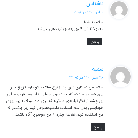
گ
ناشناس
ف
6 آذر, 1401 در 01:08
ت
سلام به شما
:
معمولا ۳ الی ۴ روز بعد جواب دهی می‌شه.
پاسخ
گ
سمیه
ف
26 مهر, 1401 در 22:05
ت
سلام..من کم کاری تیرویید از نوع هاشیموتو دارم..تزریق فیلر
:
زیرچشم انجام دادم که اصلا خوب جواب نداد .بعدا فهمیدم فیلر
زیر چشم از نوع فیلرهای سنگینه که برای فرد مبتلا به بیماریهای
خودایمنی بدن منع استفاده داره..بخصوص فیلر زیر چشمی که
من استفاده کردم.خلاصه بهتره از این موضوع آگاه باشید ..
پاسخ