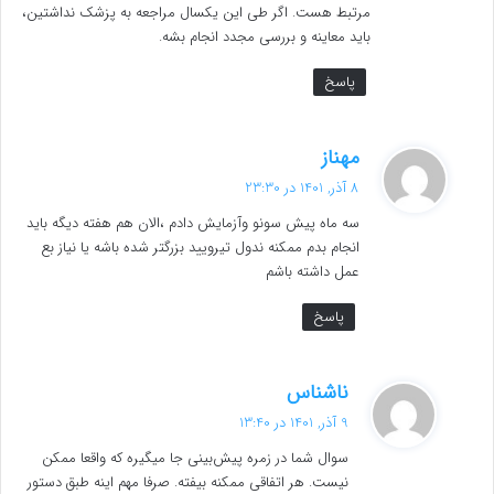
مرتبط هست. اگر طی این یکسال مراجعه به پزشک نداشتین،
باید معاینه و بررسی مجدد انجام بشه.
پاسخ
گ
مهناز
ف
8 آذر, 1401 در 23:30
ت
سه ماه پیش سونو وآزمایش دادم ،الان هم هفته دیگه باید
:
انجام بدم ممکنه ندول تیرویید بزرگتر شده باشه یا نیاز بع
عمل داشته باشم
پاسخ
گ
ناشناس
ف
9 آذر, 1401 در 13:40
ت
سوال شما در زمره پیش‌بینی جا میگیره که واقعا ممکن
:
نیست. هر اتفاقی ممکنه بیفته. صرفا مهم اینه طبق دستور