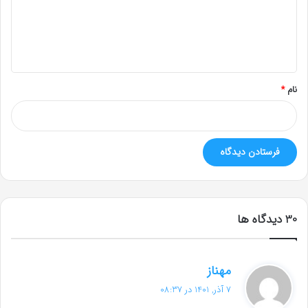
گ
ا
ه
*
نام
*
‫30 دیدگاه ها
گ
مهناز
ف
7 آذر, 1401 در 08:37
ت