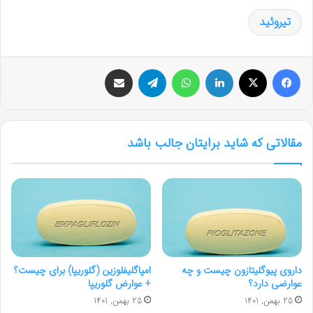
تیروئید
فیس بوک
X
لینکدین
واتس آپ
تلگرام
اشتراک گذاری از طریق ایمیل
مقالاتی که شاید برایتان جالب باشد
داروی پیوگلیتازون چیست و چه
امپاگلیفلوزین (گلوریپا) برای چیست؟
عوارضی دارد؟
+ عوارض گلوریپا
25 بهمن, 1401
25 بهمن, 1401