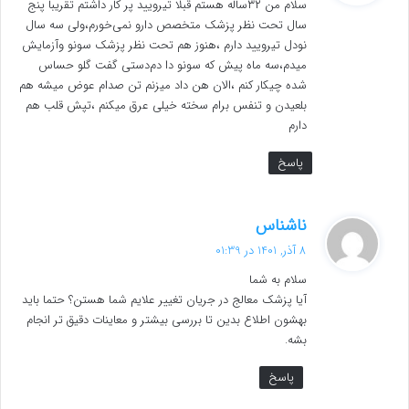
سلام من ۳۲ساله هستم قبلا تیرویید پر کار داشتم تقریبا پنج
:
سال تحت نظر پزشک متخصص دارو نمی‌خورم،ولی سه سال
نودل تیرویید دارم ،هنوز هم تحت نظر پزشک سونو وآزمایش
میدم،سه ماه پیش که سونو دا دم‌دستی گفت گلو حساس
شده چیکار کنم ،الان هن داد میزنم تن صدام عوض میشه هم
بلعیدن و تنفس برام سخته خیلی عرق میکنم ،تپش قلب هم
دارم
پاسخ
گ
ناشناس
ف
8 آذر, 1401 در 01:39
ت
سلام به شما
:
آیا پزشک معالج در جریان تغییر علایم شما هستن؟ حتما باید
بهشون اطلاع بدین تا بررسی بیشتر و معاینات دقیق تر انجام
بشه.
پاسخ