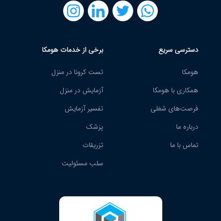
دسترسی سریع
برخی از خدمات هومکا
هومکا
تست کرونا در منزل
همکاری با هومکا
آزمایش در منزل
فرصت‌های شغلی
تفسیر آزمایش
درباره ما
پزشک
تماس با ما
تزریقات
سلب مسئولیت