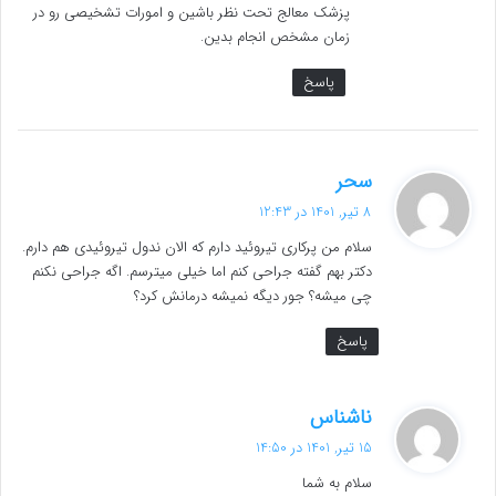
پزشک معالج تحت نظر باشین و امورات تشخیصی رو در
زمان مشخص انجام بدین.
پاسخ
گ
سحر
ف
8 تیر, 1401 در 12:43
ت
سلام من پرکاری تیروئید دارم که الان ندول تیروئیدی هم دارم.
:
دکتر بهم گفته جراحی کنم اما خیلی میترسم. اگه جراحی نکنم
چی میشه؟ جور دیگه نمیشه درمانش کرد؟
پاسخ
گ
ناشناس
ف
15 تیر, 1401 در 14:50
ت
سلام به شما
: