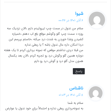
گ
شیوا
ف
6 آذر, 1401 در 00:46
ت
سلام من ندول در سمت چپ تیروئیدم دارم ،الان نزدیک سه
:
روزه د سمت چپ گلو وگوشم موقع بلع اب دهنم ،خمیازه
کشیدن وغذا خوردن به شدت درد میکنه ،خاستم بپرسم این
دردا امکان داره مال ندول باشه ؟ یا ربطی نداره
من قبلا دردی نداشتم موقعی که نمونه برداری کردم تا یک هفته
دوباره همین گلو وگوش درد رو تجربه کردم ،الان بعد یکسال
همون مدل گلو درد و گوش درد رو دارم
پاسخ
گ
ناشناس
ف
8 آذر, 1401 در 01:03
ت
سلام به شما
:
به نمونه‌برداری ربطی نداره و احتمالأ برای خود ندول یا عوارض