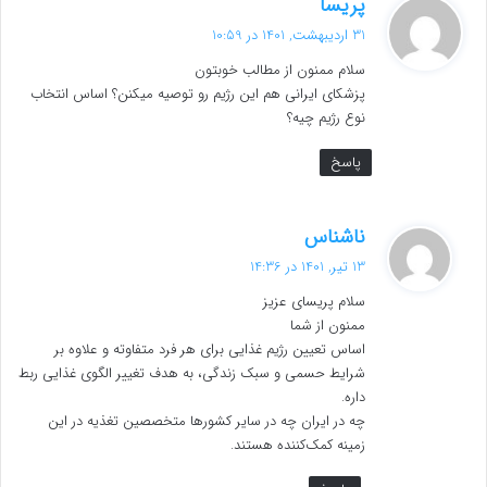
گ
پریسا
ف
31 اردیبهشت, 1401 در 10:59
ت
سلام ممنون از مطالب خوبتون
:
پزشکای ایرانی هم این رژیم رو توصیه میکنن؟ اساس انتخاب
نوع رژیم چیه؟
پاسخ
گ
ناشناس
ف
13 تیر, 1401 در 14:36
ت
سلام پریسای عزیز
:
ممنون از شما
اساس تعیین رژیم غذایی برای هر فرد متفاوته و علاوه بر
شرایط حسمی و سبک زندگی، به هدف تغییر الگوی غذایی ربط
داره.
چه در ایران چه در سایر کشورها متخصصین تغذیه در این
زمینه کمک‌کننده هستند.