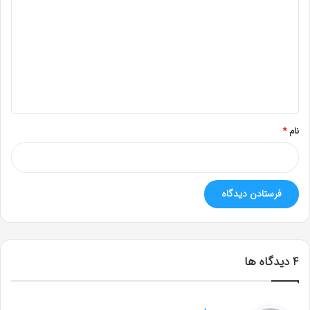
ی
د
گ
ا
ه
*
نام
*
‫4 دیدگاه ها