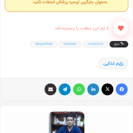
به‌عنوان جایگزین توصیه پزشکان استفاده نکنید.
8 نفر این مطلب را پسندیده‌اند
منبع
mayoclinic
katheats
bbcgoodfood
رژیم غذایی
فیس بوک
X
لینکدین
واتس آپ
تلگرام
اشتراک گذاری از طریق ایمیل