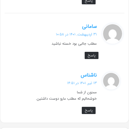
پاسخ
گ
سامانی
ف
31 اردیبهشت, 1401 در 10:58
ت
مطلب جالبی بود خسته نباشید
:
پاسخ
گ
ناشناس
ف
13 تیر, 1401 در 14:51
ت
ممنون از شما
:
خوشحالیم که مطلب مارو دوست داشتین.
پاسخ