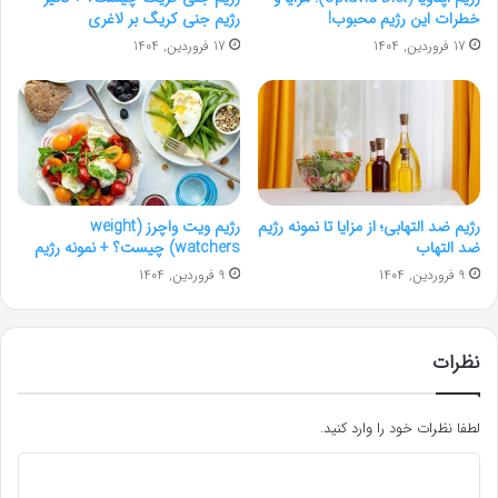
خطرات این رژیم محبوب!
رژیم جنی کریگ بر لاغری
17 فروردین, 1404
17 فروردین, 1404
رژیم ضد التهابی؛ از مزایا تا نمونه رژیم
رژیم ویت واچرز (weight
ضد التهاب
watchers) چیست؟ + نمونه رژیم
9 فروردین, 1404
9 فروردین, 1404
نظرات
لطفا نظرات خود را وارد کنید.
د