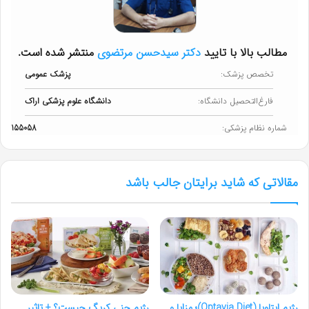
مطالب بالا با تایید
دکتر سیدحسن مرتضوی
منتشر شده است.
تخصص پزشک:
پزشک عمومی
فارغ‌التحصیل دانشگاه:
دانشگاه علوم پزشکی اراک
شماره نظام پزشکی:
155058
مقالاتی که شاید برایتان جالب باشد
رژیم اپتاویا (Optavia Diet)؛ مزایا و
رژیم جنی کریگ چیست؟ + تاثیر