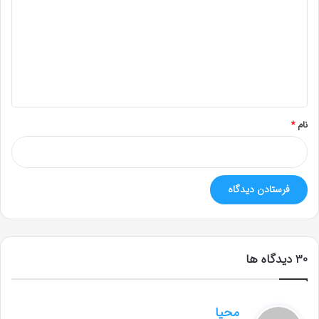
د
گ
ا
ه
*
نام
*
‫30 دیدگاه ها
گ
محیا