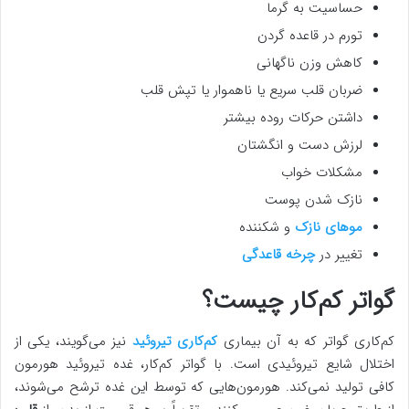
حساسیت به گرما
تورم در قاعده گردن
کاهش وزن ناگهانی
ضربان قلب سریع یا ناهموار یا تپش قلب
داشتن حرکات روده بیشتر
لرزش دست و انگشتان
مشکلات خواب
نازک شدن پوست
موهای نازک
و شکننده
تغییر در
چرخه قاعدگی
گواتر کم‌کار چیست؟
کم‌کاری گواتر که به آن بیماری
کم‌کاری تیروئید
نیز می‌گویند، یکی از
اختلال شایع تیروئیدی است. با گواتر کم‌کار، غده تیروئید هورمون
کافی تولید نمی‌کند. هورمون‌هایی که توسط این غده ترشح می‌شوند،