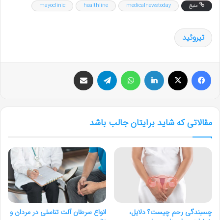
منبع
medicalnewstoday
healthline
mayoclinic
تیروئید
فیس بوک
X
لینکدین
واتس آپ
تلگرام
اشتراک گذاری از طریق ایمیل
مقالاتی که شاید برایتان جالب باشد
چسبندگی رحم چیست؟ دلایل،
انواع سرطان آلت تناسلی در مردان و