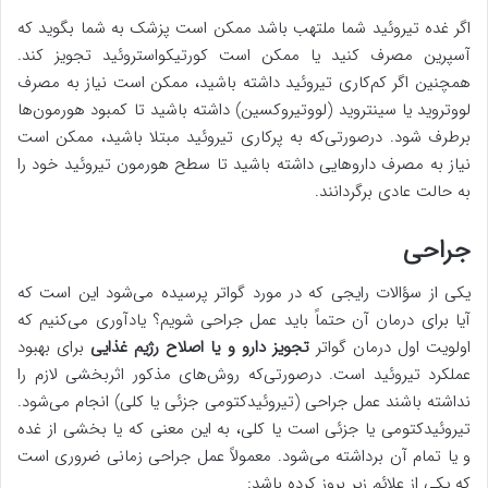
اگر غده تیروئید شما ملتهب باشد ممکن است پزشک به شما بگوید که
آسپرین مصرف کنید یا ممکن است کورتیکواستروئید تجویز کند.
همچنین اگر کم‌کاری تیروئید داشته باشید، ممکن است نیاز به مصرف
لووتروید یا سینتروید (لووتیروکسین) داشته باشید تا کمبود هورمون‌ها
برطرف شود. درصورتی‌که به پرکاری تیروئید مبتلا باشید، ممکن است
نیاز به مصرف داروهایی داشته باشید تا سطح هورمون تیروئید خود را
به حالت عادی برگردانند.
جراحی
یکی از سؤالات رایجی که در مورد گواتر پرسیده می‌شود این است که
آیا برای درمان آن حتماً باید عمل جراحی شویم؟ یادآوری می‌کنیم که
اولویت اول درمان گواتر
تجویز دارو و یا اصلاح رژیم غذایی
برای بهبود
عملکرد تیروئید است. درصورتی‌که روش‌های مذکور اثربخشی لازم را
نداشته باشند عمل جراحی (تیروئیدکتومی جزئی یا کلی) انجام می‌شود.
تیروئیدکتومی یا جزئی است یا کلی، به این معنی که یا بخشی از غده
و یا تمام آن برداشته می‌شود. معمولاً عمل جراحی زمانی ضروری است
که یکی از علائم زیر بروز کرده باشد: