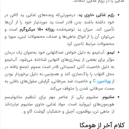
غذایی را در رژیم غذایی گنجاند.
رژیم غذایی حاوی ید
: درصورتی‌که وعده‌های غذایی ید کافی در
خود داشته باشند بدن قادر است ید موردنیاز خود را از آن‌ها
تأمین کند. میزان ید توصیه‌شده
روزانه ۱۵۰ میکروگرم
است و
می‌توان آن را از انواع ماهی‌ها و صدف، محصولات لبنی، سویا و
محصولات مرتبط تامین کرد
لیمو
: آب‌لیمو به دلیل خواص ضدالتهابی خود به‌عنوان یک درمان
مؤثر برای بعضی از بیماری‌های التهابی شناخته می‌شود. آب‌لیمو
به دلیل خاصیت آنتی کسیدانی قادر است سموم تجمع یافته در
محل التهاب را پاک‌سازی کند و همچنین به دلیل برخوردار بودن
از
ویتامین C
و خاصیت ضد سرطانی، گرایش سلول‌های بافتی به
سمت سرطانی شدن را متوقف می‌کند
سلنیوم
: سلنیوم یکی از عناصر مهم برای تنظیم متابولیسم
هورمون‌های تیروئید است. مواد غذایی حاوی سلنیوم عبارت‌اند
از: ماهی تن، بوقلمون، آجیل و خشکبار، گوشت گاو و…
کلام آخر از هومکا