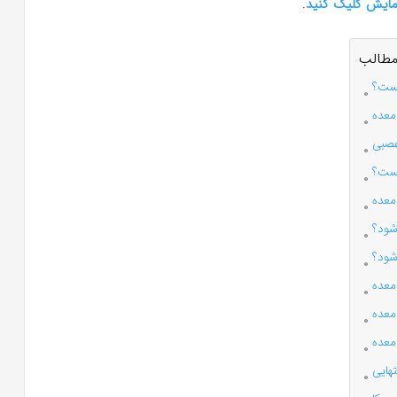
مایش کلیک کنید
.
طالب
ست؟
معده
عصبی
ست؟
 معده
شود؟
شود؟
معده
معده
معده
هایی