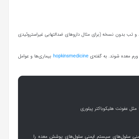
د و تب بدون نسخه (برای مثال داروهای ضدالتهابی غیراستروئیدی
ورم معده شوند. به گفته‌ی
hopkinsmedicine
بیماری‌ها و عوامل
 مثل عفونت هلیکوباکتر پیلوری
ایمنی سلول‌های سیستم ایمنی سلول‌های پوشش معده را