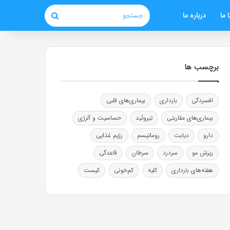
 ما
درباره ما
جستجو
برچسب ها
افسردگی
بارداری
بیماری‌های قلبی
بیماری‌های مقاربتی
تیروئید
حساسیت و آلرژی
دارو
دیابت
روماتیسم
رژیم غذایی
ریزش مو
سردرد
سرطان
قاعدگی
هفته‌های بارداری
کلیه
کم‌خونی
کیست