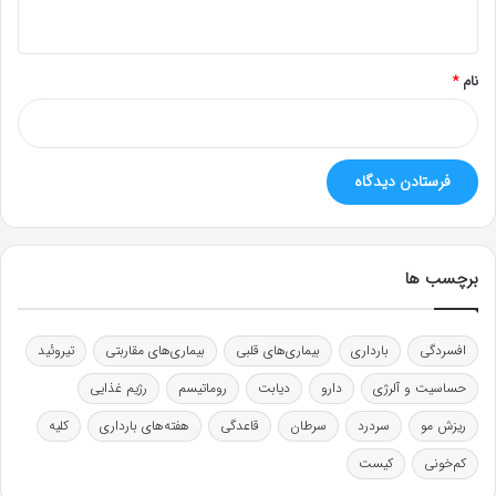
ه
*
نام
*
برچسب ها
افسردگی
بارداری
بیماری‌های قلبی
بیماری‌های مقاربتی
تیروئید
حساسیت و آلرژی
دارو
دیابت
روماتیسم
رژیم غذایی
ریزش مو
سردرد
سرطان
قاعدگی
هفته‌های بارداری
کلیه
کم‌خونی
کیست