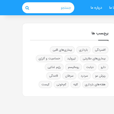
 ما
درباره ما
جستجو
برچسب ها
افسردگی
بارداری
بیماری‌های قلبی
بیماری‌های مقاربتی
تیروئید
حساسیت و آلرژی
دارو
دیابت
روماتیسم
رژیم غذایی
ریزش مو
سردرد
سرطان
قاعدگی
هفته‌های بارداری
کلیه
کم‌خونی
کیست