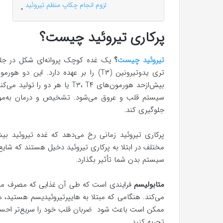
لزوم انجام چکاپ منظم تیروئید
پرکاری تیروئید چیست؟
تیروئید چیست
؟
تری یدوتیرونین (T۳) را بر عهده دارد. این دو هورمون نقش مهمی در
بیش‌ازحد هورمون‌های T۳، T۴ یا
سیستم قلب و عروق می‌شود. تشخیص و درمان به‌موقع 
جلوگیری کند.
پرکاری تیروئید زمانی رخ می‌دهد که غده تیروئید بیش
مختلف در ابتلا به پرکاری تیروئید دخیل هستند که شایع
سیستم بدن شما تأثیر بگذارد.
متابولیسم
فرایندی است که طی آن غذایی که مصرف می‌ک
می‌کند. هنگامی که مبتلا به هایپرتیروئیدیسم هستید، م
ممکن است باعث شود ضربان قلب خود را سریع‌تر اح
تجربه کنید.