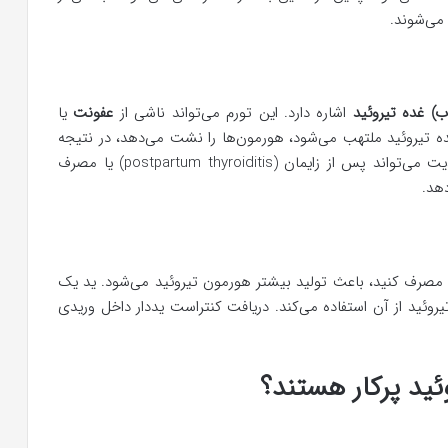
می‌شوند.
اب) غده تیروئید
اشاره دارد. این تورم می‌تواند ناشی از
عفونت
یا
مشکلی در سیستم ایمنی بدن شما باشد. هنگامی که غده تیروئید ملتهب می‌شود، هورمون‎‌ها را نشت می‌دهد، در نتیجه
سطح هورمون‌، بالاتر از نیاز بدن شما می‌شود. تیروئیدیت می‌تواند پس از زایمان (postpartum thyroiditis) یا مصرف
دهد.
د) مصرف کنید، باعث تولید بیشتر هورمون تیروئید می‌شود. ید یک
روئید از آن استفاده می‌کند. دریافت کنتراست یددار داخل وریدی
ید پرکار هستند؟