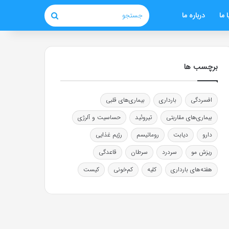
 ما
درباره ما
جستجو
برچسب ها
افسردگی
بارداری
بیماری‌های قلبی
بیماری‌های مقاربتی
تیروئید
حساسیت و آلرژی
دارو
دیابت
روماتیسم
رژیم غذایی
ریزش مو
سردرد
سرطان
قاعدگی
هفته‌های بارداری
کلیه
کم‌خونی
کیست