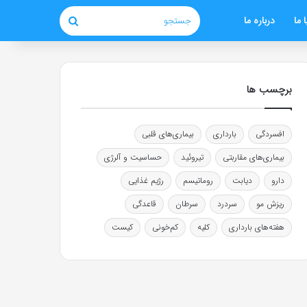
 ما
درباره ما
جستجو
برچسب ها
افسردگی
بارداری
بیماری‌های قلبی
بیماری‌های مقاربتی
تیروئید
حساسیت و آلرژی
دارو
دیابت
روماتیسم
رژیم غذایی
ریزش مو
سردرد
سرطان
قاعدگی
هفته‌های بارداری
کلیه
کم‌خونی
کیست