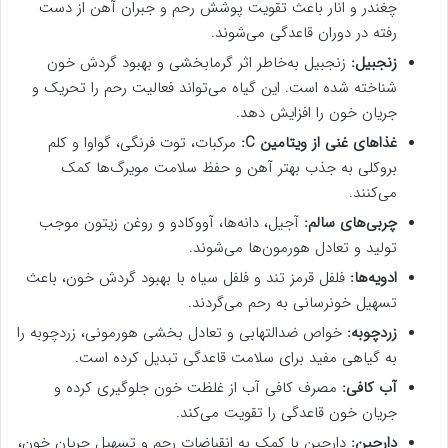
چغندر و انار باعث تقویت پوشش رحم و جبران آهن از دست
رفته در دوران قاعدگی می‌شوند.
زنجبیل:
زنجبیل به‌خاطر اثر گرمابخشی و بهبود گردش خون
شناخته شده است. این گیاه می‌تواند فعالیت رحم را تحریک و
جریان خون را افزایش دهد.
غذاهای غنی از ویتامین
C
:
مرکبات، توت فرنگی، گواوا و کلم
بروکلی به جذب بهتر آهن و حفظ سلامت مویرگ‌ها کمک
می‌کنند.
چربی‌های سالم:
آجیل، دانه‌ها، آووکادو و روغن زیتون موجب
تولید و تعادل هورمون‌ها می‌شوند.
ادویه‌ها:
فلفل قرمز تند و فلفل سیاه با بهبود گردش خون، باعث
تسهیل خونرسانی به رحم می‌گردند.
زردچوبه:
خواص ضدالتهابی و تعادل بخشی هورمونی، زردچوبه را
به گیاهی مفید برای سلامت قاعدگی تبدیل کرده است.
آب کافی:
مصرف کافی آب از غلظت خون جلوگیری کرده و
جریان خون قاعدگی را تقویت می‌کند.
دارچین:
دارچین با کمک به انقباضات رحم و تسهیل جریان خون،