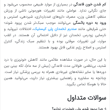
کم شدن خون قاعدگی
در بسیاری از موارد طبیعی محسوب می‌شود و
جای نگرانی ندارد. عواملی مانند تغییرات هورمونی ناشی از ورزش
منظم، کاهش وزن، مصرف داروهای ضدبارداری، شیردهی، استرس و
ورود به دوره یائسگی
می‌توانند موجب سبک‌تر شدن پریود شوند؛
حتی شرایطی مانند
سندرم تخمدان پلی کیستیک
، اختلالات تیروئید و
نارسایی زودرس تخمدان نیز از دلایل احتمالی آن هستند. در اغلب
موارد، این تغییرات موقتی بوده و با تنظیم سبک زندگی، کنترل
استرس و اصلاح رژیم غذایی قابل بهبود هستند.
با این حال، در صورت مشاهده علائمی مانند کاهش خونریزی با درد
شدید، بی‌نظمی طولانی مدت قاعدگی (بیش از سه ماه)، لکه بینی بین
دوره‌ها یا سایر نشانه‌های غیرعادی همراه به بررسی پزشکی نیاز است.
چنانچه به مشاوره و راهنمایی بیشتری نیاز دارید، می‌توانید همین
حالا با هومکا تماس بگیرید.
سوالات متداول
۱- چرا پریود شدم ولی خونریزی ندارم؟