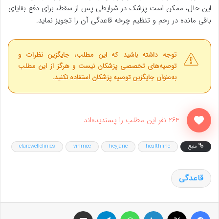
این حال، ممکن است پزشک در شرایطی پس از سقط، برای دفع بقایای
باقی مانده در رحم و تنظیم چرخه قاعدگی آن را تجویز نماید.
توجه داشته باشید که این مطلب، جایگزین نظرات و
توصیه‌های تخصصی پزشکان نیست و هرگز از این مطلب
به‌عنوان جایگزین توصیه پزشکان استفاده نکنید.
264 نفر این مطلب را پسندیده‌اند
منبع
healthline
heyjane
vinmec
clarewellclinics
قاعدگی
فیس بوک
X
لینکدین
واتس آپ
تلگرام
اشتراک گذاری از طریق ایمیل