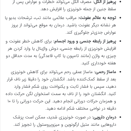
پرهیز از الکل:
مصرف الکل می‌تواند خطرات و عوارض پس از
سقط جنین از جمله خونریزی را افزایش دهد.
توجه به علائم عفونت:
مراقب علائمی مانند تب، ترشحات بدبو یا
هر نشانه دیگر عفونت باشید. درمان به موقع می‌تواند از بروز
عوارض جدی‌تر جلوگیری کند.
پرهیز از رابطه جنسی و ورود اجسام:
برای کاهش خطر عفونت و
افزایش خونریزی از رابطه جنسی، دوش واژینال یا وارد کردن هر
چیزی به واژن (مانند تامپون یا کاپ قاعدگی) به مدت حداقل دو
هفته خودداری کنید.
ماساژ رحمی:
ماساژ عمقی رحم می‌تواند برای کاهش خونریزی
بعد از سقط کمک‌کننده باشد. انگشتان خود را دقیقا زیر ناف قرار
دهید، سپس با فشار ثابت و یکنواخت روی شکم فشار وارد
کنید. انگشتان خود را از ناف به سمت استخوان لگن حرکت داده
و همزمان حرکات دورانی انجام دهید. این حرکت دورانی را تا ۱۰
دقیقه در نواحی مختلف شکم ادامه دهید.
درمان دارویی:
در صورت خونریزی شدید، ممکن است پزشک
داروهایی مانند متیل ارگونوین و میزوپروستول را تجویز کند.