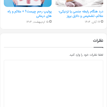
درد هنگام رابطه جنسی یا نزدیکی؛
پولیپ رحم چیست؟ + علائم و راه‌
علائم، تشخیص و دلایل بروز
های درمانی
17 آبان, 1404
15 اردیبهشت, 1404
نظرات
لطفا نظرات خود را وارد کنید.
د
ی
د
گ
ا
ه
*