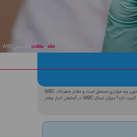
خانه
مقالات
آزمایش WBC
در آزمایش WBC گلبول‌های سفید در نمونه خونی که از بیمار گرفته شده شمارش می‌شوند. درصورت بالا بودن سطح WBC در آزمایش خون چه مواردی محتمل است و مقدار خطرناک WBC
چقدر است؟ آیا پایین بودن گلبول‌های سفید خون می‌تواند باعث تضعیف سیستم ایمنی بدن شود؟ آیا این تست در تشخیص سرطان کاربرد دارد؟ میزان نرمال WBC در آزمایش ادرار چقدر