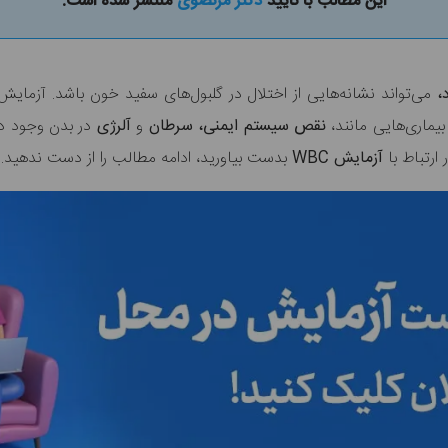
این مطالب با تایید
دکتر مرتضوی
منتشر شده است.
د،
بیماری‌هایی مانند،
نقص سیستم ایمنی، سرطان
و
آلرژی
در بدن وجود داش
ارتباط با
آزمایش WBC
بدست بیاورید، ادامه مطالب را از دست ندهید.