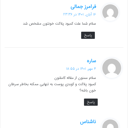
گ
فرامرز جمالی
ف
16 آبان, 1401 در 23:36
ت
سلام شما علت کمبود پلاکت خونتون مشخص شد
:
پاسخ
گ
ساره
ف
4 مهر, 1401 در 18:55
ت
سلام ممنون از مقاله کاملتون
:
کمبود پلاکت و کوبدی پوست به تنهایی ممکنه بخاطر سرطان
خون باشه؟
پاسخ
گ
ناشناس
ف