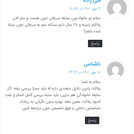
قلی زاده
ف
4 مهر, 1401 در 18:56
ت
سلام تو خانوادمون سابقه سرطان خون هست و منم الان
:
پلاکتم پایینه و 28 سال دارم ممکنه منم به سرطان خون مبتلا
شده باشم؟
پاسخ
گ
ناشناس
ف
10 مهر, 1401 در 13:26
ت
سلام به شما
:
پلاکت پایین دلایل متعددی داره که باید مجزا بررسی بشه. اگر
سابقه خانوادگی هم دارین، باید حتما بررسی کامل انجام و علت
کمبود پلاکت معین بشه. بهتره بدون نگرانی به پزشک
متخصص داخلی یا فوق تخصص خون مراجعه کنین.
پاسخ