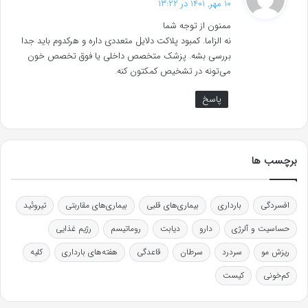
10 مهر, 1401 در 13:22
ت
ممنون از توجه شما
:
نه الزاما. کمبود پلاکت دلایل متعددی داره و هرکدوم باید جدا
بررسی بشه. پزشک متخصص داخلی یا فوق تخصص خون
می‌تونه در تشخیص کمکتون کنه.
پاسخ
برچسب ها
افسردگی
بارداری
بیماری‌های قلبی
بیماری‌های مقاربتی
تیروئید
حساسیت و آلرژی
دارو
دیابت
روماتیسم
رژیم غذایی
ریزش مو
سردرد
سرطان
قاعدگی
هفته‌های بارداری
کلیه
کم‌خونی
کیست