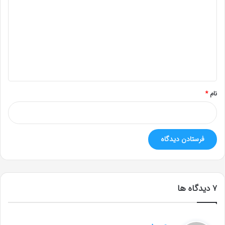
ی
د
گ
ا
ه
*
نام
*
‫7 دیدگاه ها
گ