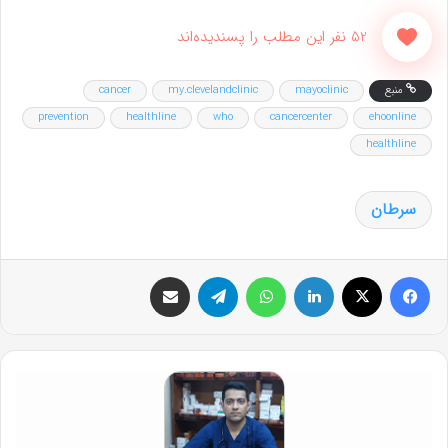
52 نفر این مطلب را پسندیده‌اند
منبع
mayoclinic
my.clevelandclinic
cancer
prevention
healthline
who
cancercenter
ehoonline
healthline
سرطان
فیس بوک
X
لینکدین
واتس آپ
تلگرام
اشتراک گذاری از طریق ایمیل