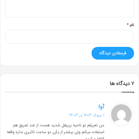
ه
*
نام
*
‫7 دیدگاه ها
گ
آوا
ف
1 مرداد, 1403 در 13:03
ت
من تعریقم تو ناحیه زیربغل شدید هست از ضد تعریق هم
:
استفاده میکنم ولی بیشتر از یکی دو ساعت تاثیری نداره واقعا
کلافه م کرده