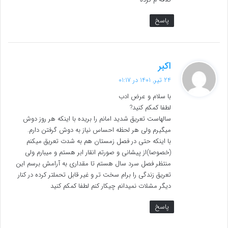
پاسخ
گ
اکبر
ف
24 تیر, 1401 در 01:17
ت
با سلام و عرض ادب
:
لطفا کمکم کنید?
سالهاست تعریق شدید امانم را بریده با اینکه هر روز دوش
میگیرم ولی هر لحظه احساس نیاز به دوش گرفتن دارم.
با اینکه حتی در فصل زمستان هم به شدت تعریق میکنم
(خصوصا)از پیشانی و صورتم انقار ابر هستم و میبارم ولی
منتظر فصل سرد سال هستم تا مقداری به آرامش برسم این
تعریق زندگی را برام سخت تر و غیر قابل تحملتر کرده در کنار
دیگر مشلات نمیدانم چیکار کنم لطفا کمکم کنید
پاسخ