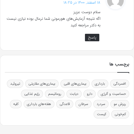
18 اسفند, 1400 در 18:25
ت
سلام دوست عزیز
:
اگه نتیجه آزمایش‌های هورمونی شما نرمال بوده نیازی نیست
به دکتر مراجعه کنید
پاسخ
برچسب ها
افسردگی
بارداری
بیماری‌های قلبی
بیماری‌های مقاربتی
تیروئید
حساسیت و آلرژی
دارو
دیابت
روماتیسم
رژیم غذایی
ریزش مو
سردرد
سرطان
قاعدگی
هفته‌های بارداری
کلیه
کم‌خونی
کیست