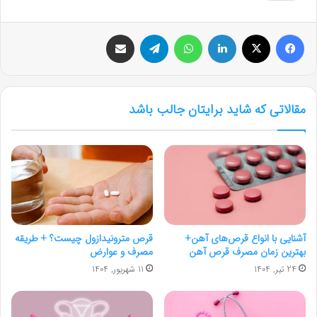
فیس بوک
X
لینکدین
واتس آپ
تلگرام
اشتراک گذاری از طریق ایمیل
مقالاتی که شاید برایتان جالب باشد
آشنایی با انواع قرص‌های آهن+
قرص مترونیدازول چیست؟ + طریقه
بهترین زمان مصرف قرص آهن
مصرف و عوارض
24 تیر, 1404
11 شهریور, 1404