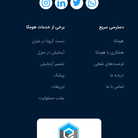
دسترسی سریع
برخی از خدمات هومکا
هومکا
تست کرونا در منزل
همکاری با هومکا
آزمایش در منزل
فرصت‌های شغلی
تفسیر آزمایش
درباره ما
پزشک
تماس با ما
تزریقات
سلب مسئولیت