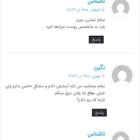
ناشناس
ف
18 اسفند, 1400 در 18:24
ت
سلام نسترن عزیز
:
باید به متخصص پوست مراجعه کنید
پاسخ
گ
نگین
ف
12 بهمن, 1400 در 12:43
ت
سلام ببخشید من تازه آزمایش دادم و مشکل خاصی ندارم ولی
:
خیلی موقع راه رفتن عرق میکنم
لازمه که برم دکتر؟
پاسخ
گ
ناشناس
ف