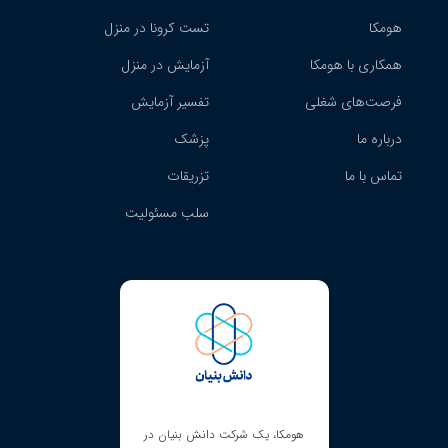
هومکا
تست کرونا در منزل
همکاری با هومکا
آزمایش در منزل
فرصت‌های شغلی
تفسیر آزمایش
درباره ما
پزشک
تماس با ما
تزریقات
سلب مسئولیت
ای نماد ساماندهی است و
هومکا، یک شرکت دانش بنیان در
هومکا دارای مجوز کسب‌و