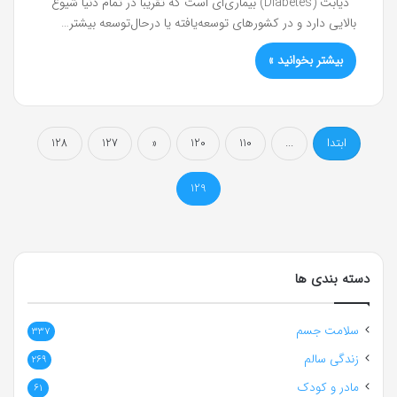
دیابت (Diabetes) بیماری‌ای است که تقریباً در تمام دنیا شیوع
بالایی دارد و در کشورهای توسعه‌یافته یا درحال‌توسعه بیشتر…
بیشتر بخوانید »
ابتدا
...
110
120
«
127
128
129
دسته بندی ها
سلامت جسم
337
زندگی سالم
269
مادر و کودک
61