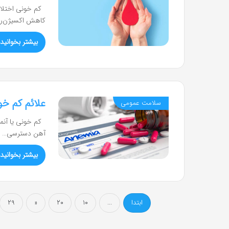
کم خونی اختلالی
کاهش اکسیژن‌ر
بیشتر بخوانید 
علائم کم خونی چیست؟ + 
سلامت عمومی
کم خونی یا آنمی
آهن دسترسی…
بیشتر بخوانید 
ابتدا
...
10
20
«
29