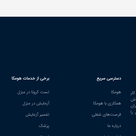
دسترسی سریع
برخی از خدمات هومکا
هومکا
تست کرونا در منزل
ار
اش
همکاری با هومکا
آزمایش در منزل
ران
را
فرصت‌های شغلی
تفسیر آزمایش
هومکا دارای نماد الک
تجارت است و خدمات 
درباره ما
پزشک
در چارچوب قوانین مرك
تجارت الكترونیكی ا