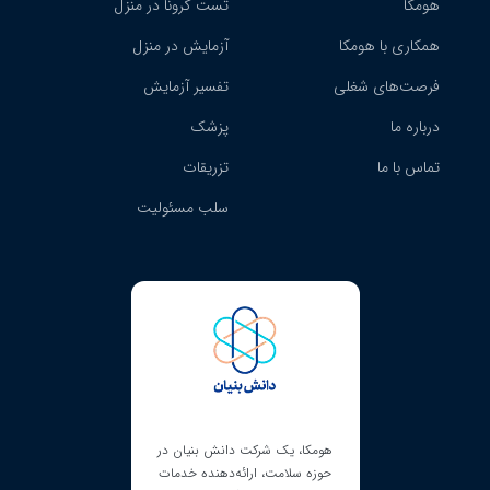
هومکا
تست کرونا در منزل
همکاری با هومکا
آزمایش در منزل
فرصت‌های شغلی
تفسیر آزمایش
درباره ما
پزشک
تماس با ما
تزریقات
سلب مسئولیت
ای نماد ساماندهی است و
هومکا، یک شرکت دانش بنیان در
هومکا دارای مجوز کسب‌و
ود را مطابق با چارچوب
حوزه سلامت، ارائه‌دهنده خدمات
مجازی است که از طریق آ