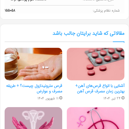
شماره نظام پزشکی:
155058
مقالاتی که شاید برایتان جالب باشد
آشنایی با انواع قرص‌های آهن+
قرص مترونیدازول چیست؟ + طریقه
بهترین زمان مصرف قرص آهن
مصرف و عوارض
24 تیر, 1404
11 شهریور, 1404