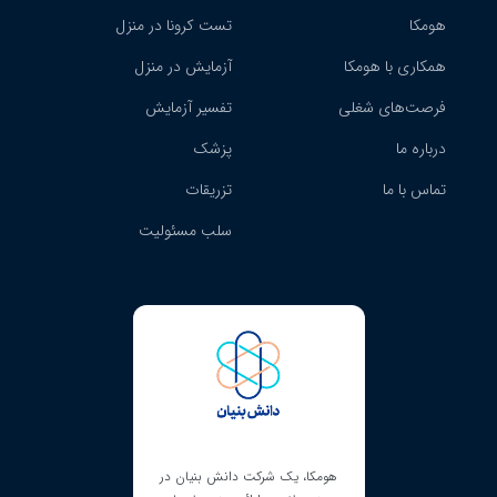
هومکا
تست کرونا در منزل
همکاری با هومکا
آزمایش در منزل
فرصت‌های شغلی
تفسیر آزمایش
درباره ما
پزشک
تماس با ما
تزریقات
سلب مسئولیت
ای نماد ساماندهی است و
هومکا، یک شرکت دانش بنیان در
هومکا دارای مجوز کسب‌و