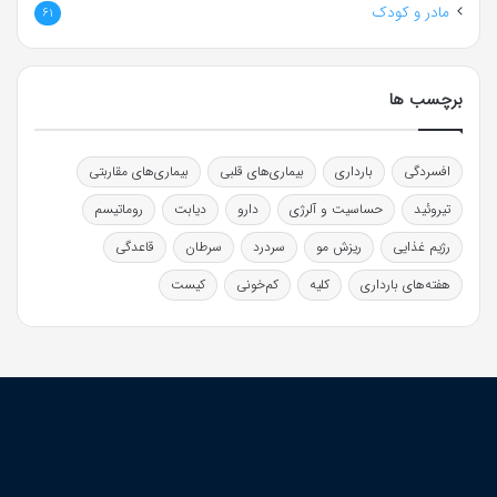
مادر و کودک
61
برچسب ها
افسردگی
بارداری
بیماری‌های قلبی
بیماری‌های مقاربتی
تیروئید
حساسیت و آلرژی
دارو
دیابت
روماتیسم
رژیم غذایی
ریزش مو
سردرد
سرطان
قاعدگی
هفته‌های بارداری
کلیه
کم‌خونی
کیست