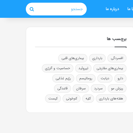
 ما
درباره ما
جستجو
برچسب ها
افسردگی
بارداری
بیماری‌های قلبی
بیماری‌های مقاربتی
تیروئید
حساسیت و آلرژی
دارو
دیابت
روماتیسم
رژیم غذایی
ریزش مو
سردرد
سرطان
قاعدگی
هفته‌های بارداری
کلیه
کم‌خونی
کیست