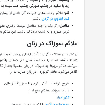
چشم‌ها
: سوزاکی که چشم‌ها را تحت تأثیر قرار م
زرد یا سفید در چشم، سوزش چشم، حساسیت به ن
گلو
: علائم و نشانه‌های عفونت گلو ناشی از بیما
غدد لنفاوی در گردن
باشد.
مفاصل
: اگر یک یا چند مفاصل توسط باکتری عف
قرمز، متورم و به شدت دردناک باشند. این علائم 
علائم سوزاک در زنان
بیشتر زنان مبتلا به گونوره آ، در ابتدای بیماری خود
داشته باشند که شبیه به علائم سایر عفونت‌های باکتر
می‌کند. علائم مربوط به سوزاک در زنان معمولاً بعد از
ظاهر می‌شود. علائم گونوره آ در زنان عبارت‌اند از:
خروج ترشحات آبکی، کرمی یا سبز رنگ از واژن
درد یا سوزش هنگام دفع ادرار
تکرر ادرار
پریودهای سنگین‌
یا لکه‌بینی بین پریودها