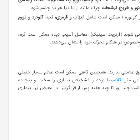
ی‌دهد می‌تواند باعث
درد چشم، تورم پلک‌ها، ایجاد مخاط رشته‌ای
ور و خروج ترشحات
چرک مانند از یک یا هر دو چشم شود.
ری گونوره آ ممکن است شامل ا
لتهاب و قرمزی، تب، گلودرد و تورم
ونی شوند (آرتریت سپتیک)، مفاصل آسیب دیده ممکن است گرم،
به‌خصوص در هنگام تحرک خود را نشان می‌دهند.
 هیچ علامتی ندارند. همچنین گاهی ممکن است علائم بسیار خفیفی
یایی مثل
کلامیدیا
بوده و تشخیص بیماری را سخت و پیچیده
 گذشت چند روز تا چند هفته پس از قرارگرفتن در معرض این بیماری