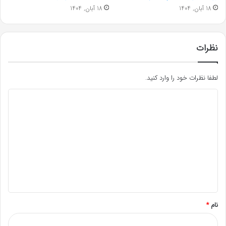
18 آبان, 1404
18 آبان, 1404
نظرات
لطفا نظرات خود را وارد کنید.
د
ی
د
گ
ا
ه
*
نام
*