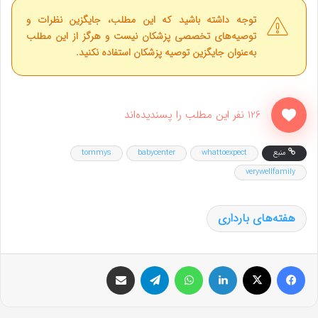
توجه داشته باشید که این مطلب، جایگزین نظرات و
توصیه‌های تخصصی پزشکان نیست و هرگز از این مطلب
به‌عنوان جایگزین توصیه پزشکان استفاده نکنید.
126 نفر این مطلب را پسندیده‌اند
منبع
whattoexpect
babycenter
tommys
verywellfamily
هفته‌های بارداری
فیس بوک
X
لینکدین
واتس آپ
تلگرام
اشتراک گذاری از طریق ایمیل