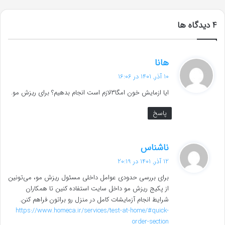
‫4 دیدگاه ها
گ
هانا
ف
10 آذر, 1401 در 16:06
ت
ایا ازمایش خون امگا۳لازم است انجام بدهیم؟ برای ریزش مو.
:
پاسخ
گ
ناشناس
ف
12 آذر, 1401 در 20:19
ت
برای بررسی حدودی عوامل داخلی مسئول ریزش مو، می‌تونین
:
از پکیج ریزش مو داخل سایت استفاده کنین تا همکاران
شرایط انجام آزمایشات کامل در منزل رو براتون فراهم کنن.
https://www.homeca.ir/services/test-at-home/#quick-
order-section