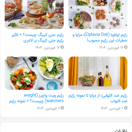
رژیم اپتاویا (Optavia Diet)؛ مزایا و
رژیم جنی کریگ چیست؟ + تاثیر
خطرات این رژیم محبوب!
رژیم جنی کریگ بر لاغری
17 فروردین, 1404
17 فروردین, 1404
رژیم ضد التهابی؛ از مزایا تا نمونه رژیم
رژیم ویت واچرز (weight
ضد التهاب
watchers) چیست؟ + نمونه رژیم
9 فروردین, 1404
9 فروردین, 1404
نظرات