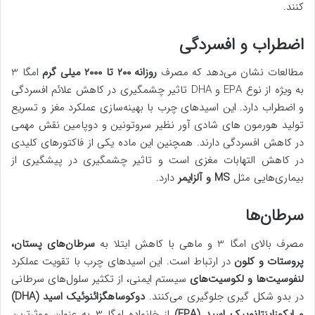
کنند.
اضطراب و افسردگی
مطالعات نشان می‌دهد که مصرف
روزانه ۲۰۰ تا ۲۰۰۰ میلی گرم
امگا 3
به ویژه از نوع EPA و DHA تاثیر چشمگیری در کاهش علائم افسردگی
و اضطراب دارد. این اسیدهای چرب با بهینه‌سازی عملکرد مغز و تسریع
تولید هورمون های شادی آور نظیر سروتونین و دوپامین نقش مهمی
در کاهش افسردگی دارند. همچنین این ماده یکی از فاکتورهای کلیدی
در کاهش التهابات مغزی است و تاثیر چشمگیری در پیشگیری از
بیماری‌هایی مثل
MS و آلزایمر
دارد.
سرطان‌ها
مصرف بالای امگا 3 و ماهی با کاهش ابتلا به
سرطان‌های پستان،
پروستات و کلون
در ارتباط است. این اسیدهای چرب با تقویت عملکرد
لنفوسیت‌ها و لکوسیت‌های
سیستم ایمنی، از تکثیر سلول‌های سرطانی
در بدو شکل‌ گیری جلوگیری می‌کنند.
دوکوساهگزائنوئیک اسید (DHA)
و ایکوزاپنتانوییک اسید (EPA)
از خانواده امگا 3 به عنوان موثرترین