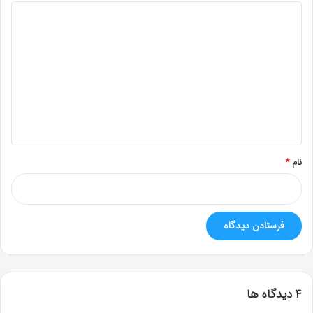
د
ی
د
گ
ا
ه
*
نام
*
‫4 دیدگاه ها