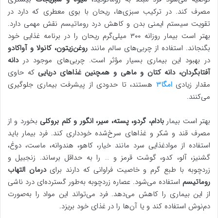
مصرف کند. در ترکیب سبزی‌ها، ریحان با بوی معطری که دارد در
تقویت سیستم ایمنی بدن و کاهش درد روماتیسم نقش مهمی دارد.
بهتر است بیمار روزانه ۳۰۰ میلی‌گرم ریحان را در برنامه غذایی خود
بگنجاند. استفاده از چربی‌های سالم مانند
روغن‌زیتون، کانولا و آواکادو
در بهبود این بیماری بسیار مؤثر است. چربی‌های موجود در
دانه
آفتابگردان، دانه کتان و ماهی و همچنین غذاهای دریایی
که حاوی
مقدار زیادی
امگا3
هستند، تا حدودی از پیشرفت بیماری جلوگیری
می‌کنند.
بهتر است بیمار
بادام، گردو، پسته، سیر، انگور و کلم بروکلی
بخورد و از
مصرف قند و شکر و غذاهای سرخ‌شده خودداری کند. فرد بیمار باید
استفاده از موادغذایی سرد مانند خیار، کاهو، هندوانه، ماست، دوغ،
گشنیز، آلو، کدو، گوشت قرمز و … را به حداقل برساند. زنجبیل و
زردچوبه با طبع گرم و خاصیت فراوانی که دارند برای
درمان التهاب
روماتیسم
استفاده می‌شود. عصاره زردچوبه به‌طور گسترده‌ای درد ناشی
از این بیماری را کاهش می‌دهد. فرد می‌تواند این مواد را به‌صورت
دم‌نوش استفاده کند و یا آن‌ها را در غذای خود بریزد.