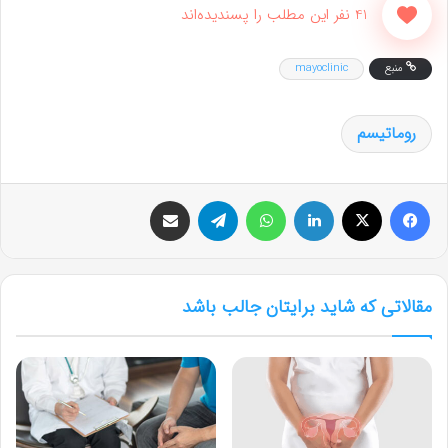
41 نفر این مطلب را پسندیده‌اند
منبع
mayoclinic
روماتیسم
فیس بوک
X
لینکدین
واتس آپ
تلگرام
اشتراک گذاری از طریق ایمیل
مقالاتی که شاید برایتان جالب باشد