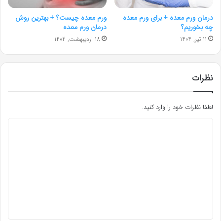
درمان ورم معده + برای ورم معده
ورم معده چیست؟ + بهترین روش
چه بخوریم؟
درمان ورم معده
11 تیر, 1404
18 اردیبهشت, 1402
نظرات
لطفا نظرات خود را وارد کنید.
د
ی
د
گ
ا
ه
*