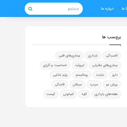
 ما
درباره ما
جستجو
برچسب ها
افسردگی
بارداری
بیماری‌های قلبی
بیماری‌های مقاربتی
تیروئید
حساسیت و آلرژی
دارو
دیابت
روماتیسم
رژیم غذایی
ریزش مو
سردرد
سرطان
قاعدگی
هفته‌های بارداری
کلیه
کم‌خونی
کیست