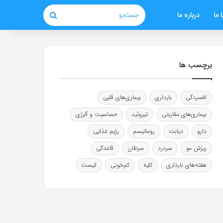
 ما
درباره ما
جستجو
برچسب ها
افسردگی
بارداری
بیماری‌های قلبی
بیماری‌های مقاربتی
تیروئید
حساسیت و آلرژی
دارو
دیابت
روماتیسم
رژیم غذایی
ریزش مو
سردرد
سرطان
قاعدگی
هفته‌های بارداری
کلیه
کم‌خونی
کیست