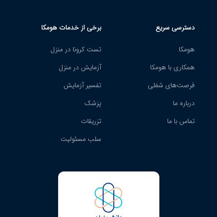
دسترسی سریع
برخی از خدمات هومکا
هومکا
تست کرونا در منزل
همکاری با هومکا
آزمایش در منزل
فرصت‌های شغلی
تفسیر آزمایش
درباره ما
پزشک
تماس با ما
تزریقات
سلب مسئولیت