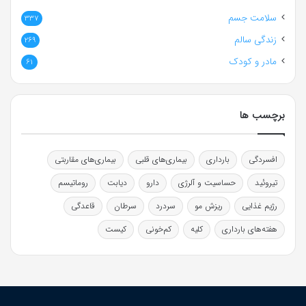
سلامت جسم
337
زندگی سالم
269
مادر و کودک
61
برچسب ها
افسردگی
بارداری
بیماری‌های قلبی
بیماری‌های مقاربتی
تیروئید
حساسیت و آلرژی
دارو
دیابت
روماتیسم
رژیم غذایی
ریزش مو
سردرد
سرطان
قاعدگی
هفته‌های بارداری
کلیه
کم‌خونی
کیست