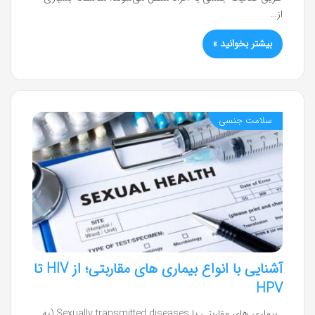
از…
بیشتر بخوانید »
سلامت جنسی
آشنایی با انواع بیماری های مقاربتی؛ از HIV تا
HPV
بیماری‌ های مقاربتی یا Sexually transmitted diseases (به‌