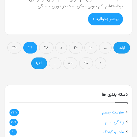
پرداخته‌ایم. کم خونی ممکن است در دوران حاملگی…
بیشتر بخوانید »
ابتدا
...
10
20
«
28
29
30
»
40
50
...
انتها
دسته بندی ها
سلامت جسم
337
زندگی سالم
269
مادر و کودک
61