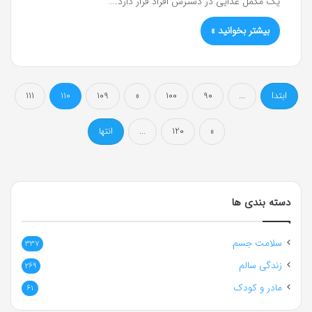
یک مکمل غذایی در دسترس افراد قرار دارد.…
بیشتر بخوانید »
ابتدا
...
90
100
«
109
110
111
»
120
...
انتها
دسته بندی ها
سلامت جسم
337
زندگی سالم
269
مادر و کودک
61