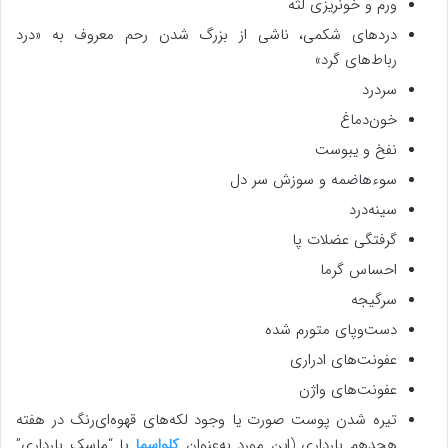
ورم و خونریزی لثه
دردهای شکمی، ناشی از بزرگ شدن رحم معروف به «درد
رباط‌های گرد»
سردرد
خون‌دماغ
نفخ و یبوست
سوءهاضمه و سوزش سر دل
سینه‌درد
گرفتگی عضلات پا
احساس گرما
سرگیجه
دست‌وپای متورم شده
عفونت‌های ادراری
عفونت‌های واژن
تیره شدن پوست صورت یا وجود لکه‌های قهوه‌ای‌رنگ در هفته
هجدهم بارداری (این مورد به‌عنوان
کلواسما
یا “ماسک بارداری”