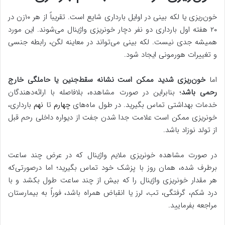
خون‌ریزی یا لکه بینی در اوایل بارداری شایع است. تقریباً از هر ۱۰زن در
۲۰ هفته اول بارداری دو نفر دچار خونریزی واژینال می‌شوند. این مورد
همیشه جدی نیست. لکه بینی می‌تواند در معاینه لگن، رابطه جنسی
و تغییرات هورمونی ایجاد شود.
اما
خون‌ریزی شدید ممکن است نشانه سقط‌جنین یا حاملگی خارج
رحمی باشد
؛ بنابراین در صورت مشاهده، بلافاصله با ارائه‌دهندگان
خدمات بهداشتی تماس بگیرید. در طول ماه‌های
چهارم
تا
نهم
بارداری،
خونریزی ممکن است علامت جدا شدن جفت از دیواره داخلی رحم قبل
از تولد نوزاد باشد.
در صورت مشاهده خونریزی ملایم واژینال که در عرض چند ساعت
برطرف شده، همان روز با پزشک خود تماس بگیرید؛ اما درصورتی‌که
هر مقدار خونریزی واژینال را که بیش از چند ساعت طول بکشد و با
درد شکم، گرفتگی، تب، لرز یا انقباض همراه باشد، فوراً به بیمارستان
مراجعه بفرمایید.